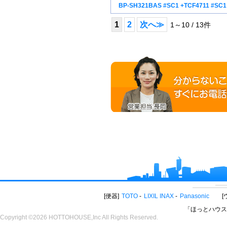
BP-SH321BAS #SC1 +TCF4711 #SC1
1
2
次へ≫
1～10 / 13件
便器
TOTO
LIXIL INAX
Panasonic
「ほっとハウス
Copyright ©2026 HOTTOHOUSE,Inc All Rights Reserved.