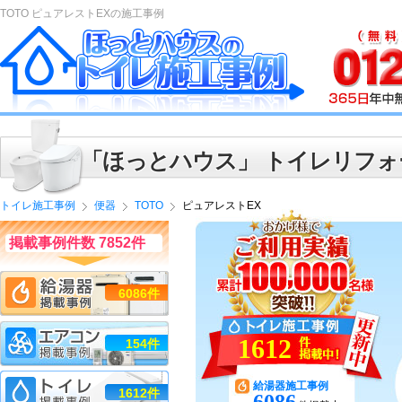
TOTO ピュアレストEXの施工事例
「ほっとハウス」 トイレリフォ
トイレ施工事例
便器
TOTO
ピュアレストEX
掲載事例件数 7852件
6086件
1612
154件
給湯器施工事例
1612件