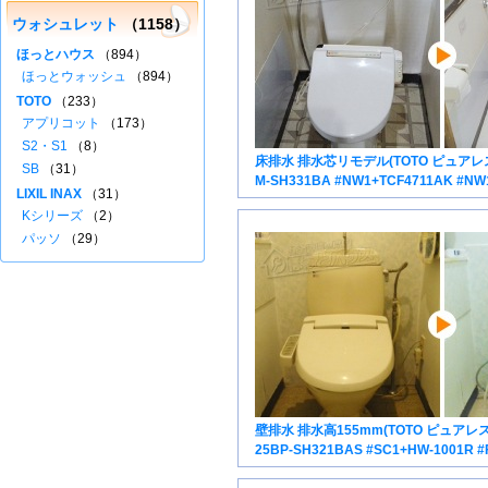
ウォシュレット
（1158）
ほっとハウス
（894）
ほっとウォッシュ
（894）
TOTO
（233）
アプリコット
（173）
S2・S1
（8）
床排水 排水芯リモデル(TOTO ピュアレスト
SB
（31）
M-SH331BA #NW1+TCF4711AK #NW
LIXIL INAX
（31）
Kシリーズ
（2）
パッソ
（29）
壁排水 排水高155mm(TOTO ピュアレスト
25BP-SH321BAS #SC1+HW-1001R #