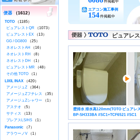
6086
件掲載中
エアコン施工事例
便器
（1612）
154
件掲載中
TOTO
（1185）
ピュアレストQR
（1073）
ピュアレストEX
（13）
ピュアレス
GG / GG800
（25）
ネオレストAH
（16）
ネオレストRH
（8）
ネオレストDH
（1）
ピュアレストMR
（48）
その他 TOTO
（1）
LIXIL INAX
（420）
アメージュZ
（364）
アメージュZフチレス
（35）
アメージュZシャワー
（1）
アステオ
（5）
壁排水 排水高120mm(TOTO ピュアレスト
サティス
（13）
BP-SH333BA #SC1+TCF6521 #SC1
プレアスLS/HS
（1）
Panasonic
（7）
アラウーノV
（1）