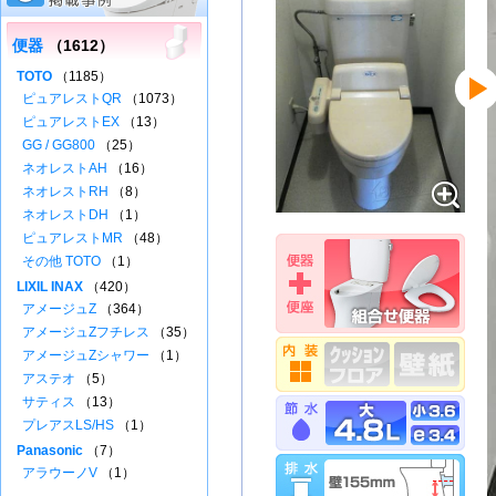
便器
（1612）
TOTO
（1185）
ピュアレストQR
（1073）
ピュアレストEX
（13）
GG / GG800
（25）
ネオレストAH
（16）
ネオレストRH
（8）
ネオレストDH
（1）
ピュアレストMR
（48）
その他 TOTO
（1）
LIXIL INAX
（420）
アメージュZ
（364）
アメージュZフチレス
（35）
アメージュZシャワー
（1）
アステオ
（5）
サティス
（13）
プレアスLS/HS
（1）
Panasonic
（7）
アラウーノV
（1）