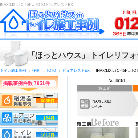
INAX(LIXIL) C-45P→TOTO ピュアレストEX
「ほっとハウス」 トイレリフォ
トイレ施工事例
便器
TOTO
ピュアレストEX
INAX(LIXIL) C-45P
No.36151
掲載事例件数 7851件
施工前
6085件
INAX(LIXIL)
C-45P
154件
1612件