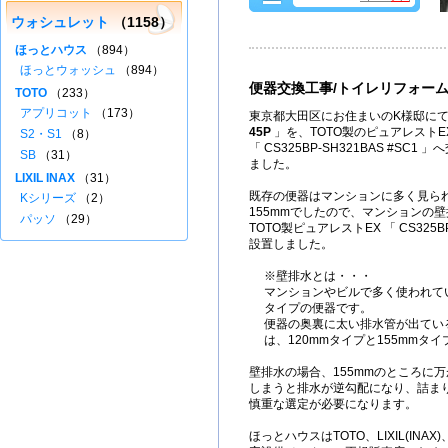
ウォシュレット
（1158）
ほっとハウス
（894）
ほっとウォッシュ
（894）
便器交換工事/トイレリフォー
TOTO
（233）
アプリコット
（173）
東京都大田区にお住まいのK様邸にて、LI
45P
」を、TOTO製のピュアレストE
S2・S1
（8）
「 CS325BP-SH321BAS #SC
SB
（31）
ました。
LIXIL INAX
（31）
既存の便器はマンションに多く見ら
Kシリーズ
（2）
155mmでしたので、マンションの
パッソ
（29）
TOTO製ピュアレストEX 「 CS325BP-
設置しました。
※壁排水とは・・・
マンションやビルで多く使われて
タイプの便器です。
便器の奥裏に太い排水管が出てい
は、120mmタイプと155mmタ
壁排水の場合、155mmのところに万
しまうと排水が逆勾配になり、詰ま
慎重な選定が必要になります。
ほっとハウスはTOTO、LIXIL(IN