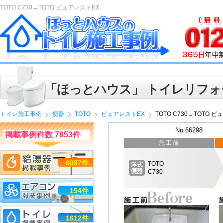
TOTO C730→TOTO ピュアレストEX
「ほっとハウス」 トイレリフォ
トイレ施工事例
便器
TOTO
ピュアレストEX
TOTO C730→TOTO 
No.66298
掲載事例件数 7853件
施工前
6087件
TOTO
C730
154件
1612件