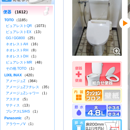
便器
（1612）
TOTO
（1185）
ピュアレストQR
（1073）
ピュアレストEX
（13）
GG / GG800
（25）
ネオレストAH
（16）
ネオレストRH
（8）
ネオレストDH
（1）
ピュアレストMR
（48）
その他 TOTO
（1）
LIXIL INAX
（420）
アメージュZ
（364）
アメージュZフチレス
（35）
アメージュZシャワー
（1）
アステオ
（5）
サティス
（13）
プレアスLS/HS
（1）
Panasonic
（7）
アラウーノV
（1）