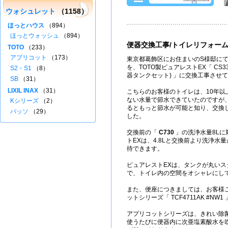
ウォシュレット
（1158）
ほっとハウス
（894）
ほっとウォッシュ
（894）
便器交換工事/トイレリフォー
TOTO
（233）
アプリコット
（173）
東京都葛飾区にお住まいのS様邸にて
を、TOTO製ピュアレストEX「 CS330B
S2・S1
（8）
器タンクセット) 」に交換工事させ
SB
（31）
LIXIL INAX
（31）
こちらのお客様のトイレは、10年以
ない水量で節水できていたのですが
Kシリーズ
（2）
るともっと節水が可能と知り、交換
パッソ
（29）
した。
交換前の「
C730
」の洗浄水量8Lに
トEXは、4.8Lと交換前より洗浄水
待できます。
ピュアレストEXは、タンクが丸い
で、トイレ内の空間をオシャレにし
また、便座につきましては、お客様ご
ットシリーズ「 TCF4711AK #N
アプリコットシリーズは、きれい除
使うたびに便器内に次亜塩素酸水を