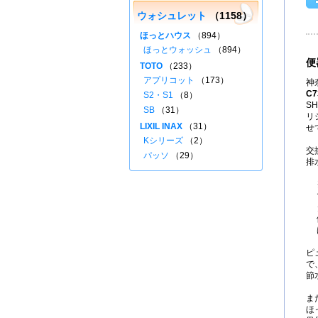
ウォシュレット
（1158）
ほっとハウス
（894）
ほっとウォッシュ
（894）
便
TOTO
（233）
アプリコット
（173）
神
C7
S2・S1
（8）
S
SB
（31）
リ
LIXIL INAX
（31）
せ
Kシリーズ
（2）
交
パッソ
（29）
排
ピ
で
節
ま
ほ