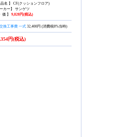
商品名 】 CF(クッションフロア)
ーカー】 サンゲツ
特 価 】
9,828円(税込)
交換工事費 一式
32,400円 (消費税8%当時)
4,354円(税込)