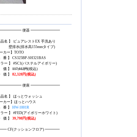
━━━━━━ 便器 ━━━━━━━━
商品名 】 ピュアレストEX 手洗あり
水(排水高155mmタイプ)
ーカー】TOTO
 番 】 CS325BP-SH321BAS
カラー 】 #SC1(パステルアイボリー)
定 価 】
117,612円
(税込)
特 価 】
82,328円(税込)
━━━━━━ 便座 ━━━━━━━━
商品名 】 ほっとウォッシュ
ーカー】ほっとハウス
品 番 】
HW-1001R
カラー 】 #FED(アイボリーホワイト)
特 価 】
39,798円(税込)
━━ CF(クッションフロア) ━━━━