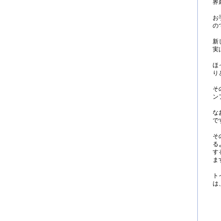
界
お
の
新
実
ほ
り
そ
ン
な
で
そ
る
す
ま
ト
は