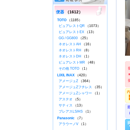
便器
（1612）
TOTO
（1185）
ピュアレストQR
（1073）
ピュアレストEX
（13）
GG / GG800
（25）
ネオレストAH
（16）
ネオレストRH
（8）
ネオレストDH
（1）
ピュアレストMR
（48）
その他 TOTO
（1）
LIXIL INAX
（420）
アメージュZ
（364）
アメージュZフチレス
（35）
アメージュZシャワー
（1）
アステオ
（5）
サティス
（13）
プレアスLS/HS
（1）
Panasonic
（7）
アラウーノV
（1）