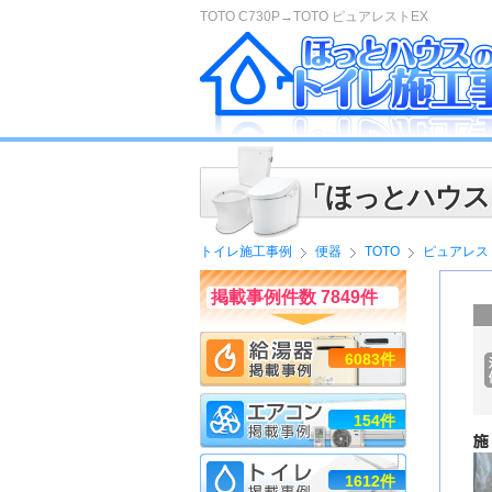
TOTO C730P→TOTO ピュアレストEX
「ほっとハウス
トイレ施工事例
便器
TOTO
ピュアレス
掲載事例件数 7849件
6083件
154件
1612件