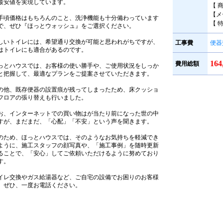
最安値を実現しています。
【 
【メ
手頃価格はもちろんのこと、洗浄機能も十分備わっています
【 
で、ぜひ『ほっとウォッシュ』をご選択ください。
しいトイレには、希望通り交換が可能と思われがちですが、
工事費
便器
はトイレにも適合があるのです。
16
費用総額
っとハウスでは、お客様の使い勝手や、ご使用状況をしっか
と把握して、最適なプランをご提案させていただきます。
の他、既存便器の設置痕が残ってしまったため、床クッショ
フロアの張り替えも行いました。
お、インターネットでの買い物はが当たり前になった世の中
すが、まだまだ、「心配」「不安」という声を聞きます。
のため、ほっとハウスでは、そのようなお気持ちを軽減でき
ように、施工スタッフの顔写真や、「施工事例」を随時更新
ることで、「安心」してご依頼いただけるように努めており
す。
イレ交換やガス給湯器など、ご自宅の設備でお困りのお客様
、ぜひ、一度お電話ください。