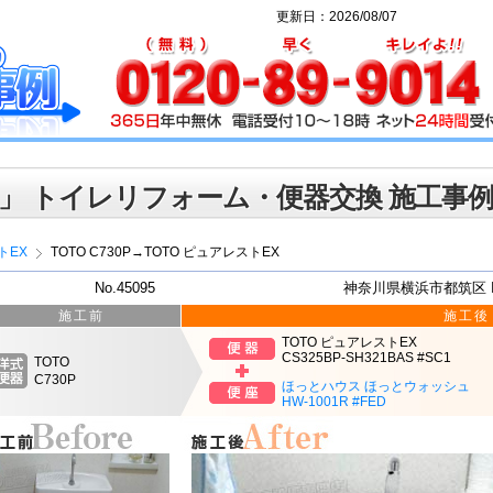
更新日：2026/08/07
」 トイレリフォーム・便器交換 施工事
トEX
TOTO C730P→TOTO ピュアレストEX
No.45095
神奈川県横浜市都筑区 
施工前
施工後
TOTO ピュアレストEX
CS325BP-SH321BAS #SC1
TOTO
C730P
ほっとハウス ほっとウォッシュ
HW-1001R #FED