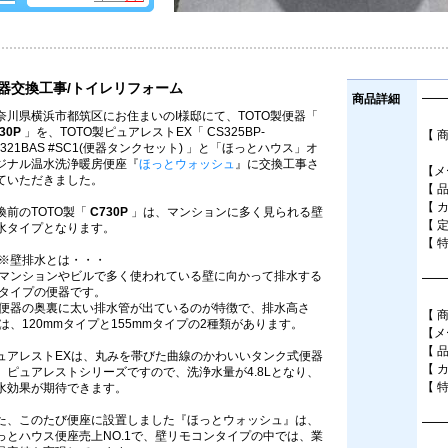
器交換工事/トイレリフォーム
商品詳細
━━
奈川県横浜市都筑区にお住まいのI様邸にて、TOTO製便器「
30P
」を、TOTO製ピュアレストEX「 CS325BP-
【 
H321BAS #SC1(便器タンクセット) 」と「ほっとハウス」オ
壁排
ジナル温水洗浄暖房便座『
ほっとウォッシュ
』に交換工事さ
【メ
ていただきました。
【 品
【 
換前のTOTO製「
C730P
」は、マンションに多く見られる壁
【 
水タイプとなります。
【 
※壁排水とは・・・
マンションやビルで多く使われている壁に向かって排水する
━━
タイプの便器です。
便器の奥裏に太い排水管が出ているのが特徴で、排水高さ
【 
は、120mmタイプと155mmタイプの2種類があります。
【メ
【 
ュアレストEXは、丸みを帯びた曲線のかわいいタンク式便器
【 
、ピュアレストシリーズですので、洗浄水量が4.8Lとなり、
【 
水効果が期待できます。
た、このたび便座に設置しました『ほっとウォッシュ』は、
━━
っとハウス便座売上NO.1で、壁リモコンタイプの中では、業