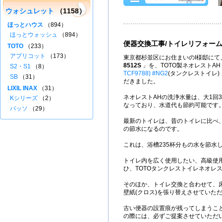
ウォシュレット
（1158）
ほっとハウス
（894）
ほっとウォッシュ
（894）
便器交換工事/トイレリフォー
TOTO
（233）
アプリコット
（173）
東京都杉並区
にお住まいのI様邸にて
8512S
」を、TOTO製
ネオレストAH
S2・S1
（8）
TCF9788) #NG2
(タンクレストイレ)
SB
（31）
だきました。
LIXIL INAX
（31）
ネオレストAHの洗浄水量は、大1回3.
Kシリーズ
（2）
なっており、水道代も節約可能です
パッソ
（29）
最新のトイレは、昔のトイレに比べ
の節水になるのです。
これは、浴槽235杯分もの水を節水
トイレ内を広く使用したい、高級使
ひ、TOTOタンクレストイレネオレ
そのほか、トイレ交換と合わせて、床
壁紙(クロス)を張り替えさせていた
古い便器の設置痕が残ってしまうこ
の際には、必ずご提案させていただ