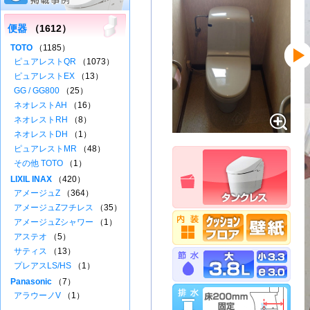
便器
（1612）
TOTO
（1185）
ピュアレストQR
（1073）
ピュアレストEX
（13）
GG / GG800
（25）
ネオレストAH
（16）
ネオレストRH
（8）
ネオレストDH
（1）
ピュアレストMR
（48）
その他 TOTO
（1）
LIXIL INAX
（420）
アメージュZ
（364）
アメージュZフチレス
（35）
アメージュZシャワー
（1）
アステオ
（5）
サティス
（13）
プレアスLS/HS
（1）
Panasonic
（7）
アラウーノV
（1）