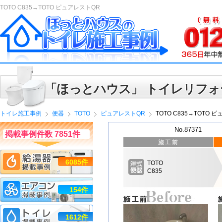
TOTO C835→TOTO ピュアレストQR
「ほっとハウス」 トイレリフォ
トイレ施工事例
便器
TOTO
ピュアレストQR
TOTO C835→TOTO 
No.87371
掲載事例件数 7851件
施工前
6085件
TOTO
C835
154件
1612件