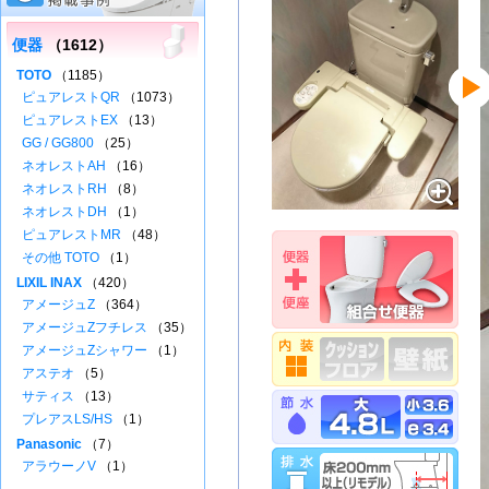
便器
（1612）
TOTO
（1185）
ピュアレストQR
（1073）
ピュアレストEX
（13）
GG / GG800
（25）
ネオレストAH
（16）
ネオレストRH
（8）
ネオレストDH
（1）
ピュアレストMR
（48）
その他 TOTO
（1）
LIXIL INAX
（420）
アメージュZ
（364）
アメージュZフチレス
（35）
アメージュZシャワー
（1）
アステオ
（5）
サティス
（13）
プレアスLS/HS
（1）
Panasonic
（7）
アラウーノV
（1）