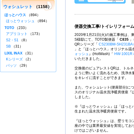
ウォシュレット
（1158）
ほっとハウス
（894）
ほっとウォッシュ
（894）
便器交換工事/トイレリフォー
TOTO
（233）
アプリコット
（173）
2020年1月21日(火)の施工事例は
S様邸にて、TOTO製便器「
C835
」
S2・S1
（8）
QRシリーズ「
CS230BM-SH231BA 
SB
（31）
」と「ほっとハウス」オリジナル温
LIXIL INAX
（31）
ォッシュ
』(HotWash)「
HW-1001R 
いただきました。
Kシリーズ
（2）
パッソ
（29）
交換後のピュアレストQRは、トル
ように勢いよく流れるため、洗浄水量
をキレイに流すことができます。
また、ウォシュレット(便座部分)に
スのオリジナル温水洗浄暖房便座『
しました。
※『ほっとウォッシュ』は「ほっと
生まれた温水洗浄暖房便座です。
『ほっとウォッシュ』は、壁リモコ
座の中では業界最安値を実現してお
けではございません。