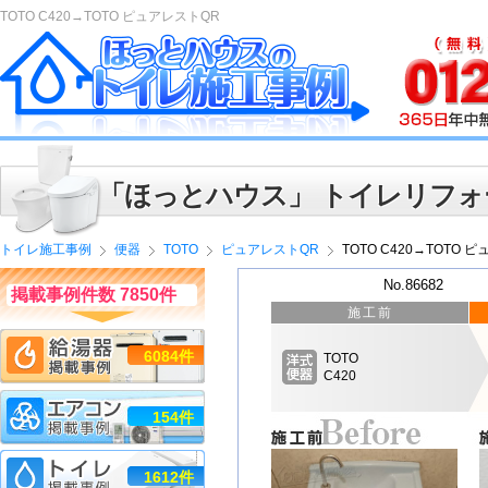
TOTO C420→TOTO ピュアレストQR
「ほっとハウス」 トイレリフォ
トイレ施工事例
便器
TOTO
ピュアレストQR
TOTO C420→TOTO 
No.86682
掲載事例件数 7850件
施工前
6084件
TOTO
C420
154件
1612件