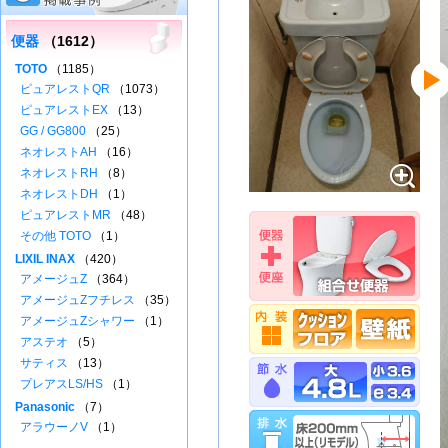
便器
（1612）
TOTO
（1185）
ピュアレストQR
（1073）
ピュアレストEX
（13）
GG / GG800
（25）
ネオレストAH
（16）
ネオレストRH
（8）
ネオレストDH
（1）
ピュアレストMR
（48）
その他 TOTO
（1）
LIXIL INAX
（420）
アメージュZ
（364）
アメージュZフチレス
（35）
アメージュZシャワー
（1）
アステオ
（5）
サティス
（13）
プレアスLS/HS
（1）
Panasonic
（7）
アラウーノV
（1）