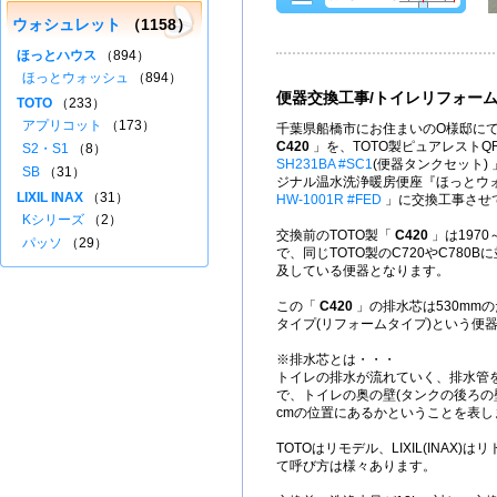
ウォシュレット
（1158）
ほっとハウス
（894）
ほっとウォッシュ
（894）
便器交換工事/トイレリフォー
TOTO
（233）
アプリコット
（173）
千葉県船橋市にお住まいのO様邸にて
C420
」を、TOTO製ピュアレストQ
S2・S1
（8）
SH231BA #SC1
(便器タンクセット)
SB
（31）
ジナル温水洗浄暖房便座『ほっとウォッシ
LIXIL INAX
（31）
HW-1001R #FED
」に交換工事させ
Kシリーズ
（2）
交換前のTOTO製「
C420
」は1970
パッソ
（29）
で、同じTOTO製のC720やC780
及している便器となります。
この「
C420
」の排水芯は530mmの
タイプ(リフォームタイプ)という便
※排水芯とは・・・
トイレの排水が流れていく、排水管
で、トイレの奥の壁(タンクの後ろの
cmの位置にあるかということを表し
TOTOはリモデル、LIXIL(INAX
て呼び方は様々あります。