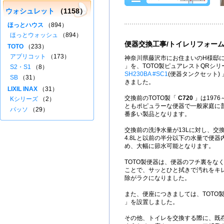
ウォシュレット
（1158）
ほっとハウス
（894）
ほっとウォッシュ
（894）
便器交換工事/トイレリフォー
TOTO
（233）
アプリコット
（173）
神奈川県藤沢市にお住まいのH様邸に
」を、TOTO製ピュアレストQRシ
S2・S1
（8）
SH230BA #SC1
(便器タンクセット)
SB
（31）
きました。
LIXIL INAX
（31）
交換前のTOTO製「
C720
」は1976
Kシリーズ
（2）
ともポピュラーな便器で一般家庭に
パッソ
（29）
番多い製品となります。
交換前の洗浄水量が13Lに対し、交
4.8Lと以前の半分以下の水量で便
め、大幅に節水可能となります。
TOTO製便器は、便器のフチ裏をな
ことで、サッとひと拭きで汚れをキ
除がラクになりました。
また、便座につきましては、TOTO
」を設置しました。
その他、トイレを交換する際に、既