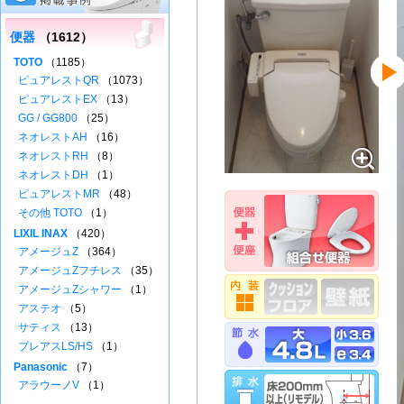
便器
（1612）
TOTO
（1185）
ピュアレストQR
（1073）
ピュアレストEX
（13）
GG / GG800
（25）
ネオレストAH
（16）
ネオレストRH
（8）
ネオレストDH
（1）
ピュアレストMR
（48）
その他 TOTO
（1）
LIXIL INAX
（420）
アメージュZ
（364）
アメージュZフチレス
（35）
アメージュZシャワー
（1）
アステオ
（5）
サティス
（13）
プレアスLS/HS
（1）
Panasonic
（7）
アラウーノV
（1）