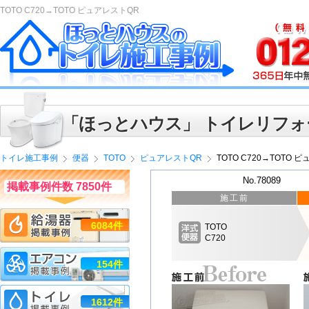
TOTO C720→TOTO ピュアレストQR
「ほっとハウス」 トイレリフォ
トイレ施工事例
便器
TOTO
ピュアレストQR
TOTO C720→TOTO 
No.78089
掲載事例件数 7850件
施工前
6084件
TOTO
C720
154件
1612件