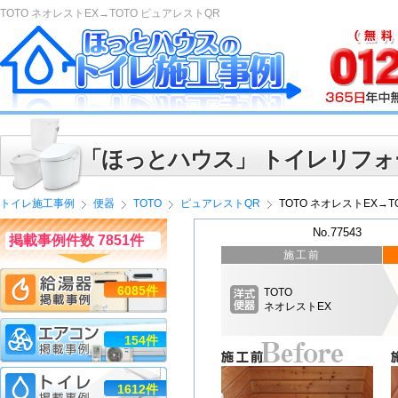
TOTO ネオレストEX→TOTO ピュアレストQR
「ほっとハウス」 トイレリフォ
トイレ施工事例
便器
TOTO
ピュアレストQR
TOTO ネオレストEX→T
No.77543
掲載事例件数 7851件
施工前
6085件
TOTO
ネオレストEX
154件
1612件