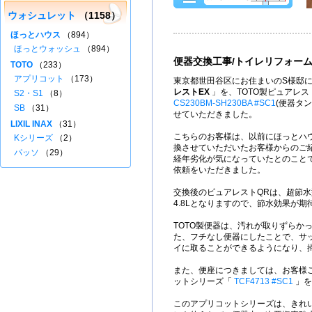
ウォシュレット
（1158）
ほっとハウス
（894）
ほっとウォッシュ
（894）
便器交換工事/トイレリフォー
TOTO
（233）
アプリコット
（173）
東京都世田谷区にお住まいのS様邸に
レストEX
」を、TOTO製ピュアレス
S2・S1
（8）
CS230BM-SH230BA #SC1
(便器タ
SB
（31）
せていただきました。
LIXIL INAX
（31）
こちらのお客様は、以前にほっとハ
Kシリーズ
（2）
換させていただいたお客様からのご
パッソ
（29）
経年劣化が気になっていたとのこと
依頼をいただきました。
交換後のピュアレストQRは、超節
4.8Lとなりますので、節水効果が期
TOTO製便器は、汚れが取りずらか
た、フチなし便器にしたことで、サ
イに取ることができるようになり、
また、便座につきましては、お客様ご
ットシリーズ「
TCF4713 #SC1
」を
このアプリコットシリーズは、きれ