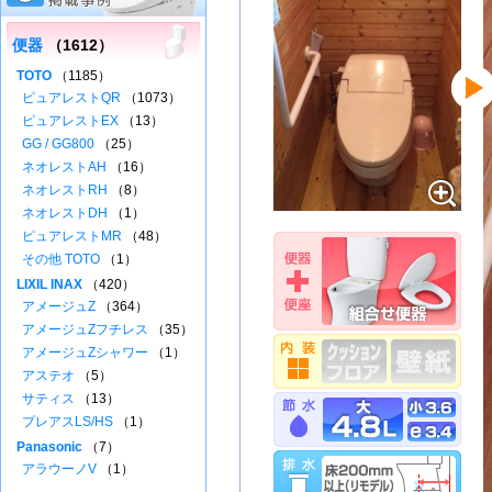
便器
（1612）
TOTO
（1185）
ピュアレストQR
（1073）
ピュアレストEX
（13）
GG / GG800
（25）
ネオレストAH
（16）
ネオレストRH
（8）
ネオレストDH
（1）
ピュアレストMR
（48）
その他 TOTO
（1）
LIXIL INAX
（420）
アメージュZ
（364）
アメージュZフチレス
（35）
アメージュZシャワー
（1）
アステオ
（5）
サティス
（13）
プレアスLS/HS
（1）
Panasonic
（7）
アラウーノV
（1）