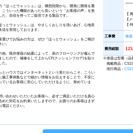
━━
の『ほっとウォッシュ』は、構想段階から、開発に開発を重
、こういった機能があったら良いという「お客様の声」を形
【 
した、自信を持ってご提供できる製品です。
【メ
【 
ほっとウォッシュ』は、やさしくおしりを洗いあげ、心地良
水流を実現しております。
工事費
便器
座選びでお悩みの方は、ぜひ『ほっとウォッシュ』をご検討
さい。
12
費用総額
の他、既存便器の結露によって、床のフローリングが傷んで
ましたので、補修をして上からCF(クッションフロア)を貼り
※便器は型番（品
した。
掲載商品：CS230B
現行商品：
CS2
っとハウスではインターネットという形だからこそ、こうい
た施工事例集などで細かい情報をお伝えすることで、不安に
っているお客様に安心していただけるように、努めていま
。
問い合わせいただいたお客様へ、必ずご満足いただける真心
込めた対応をお約束いたしますので、お困りのお客様はまず
お電話ください。