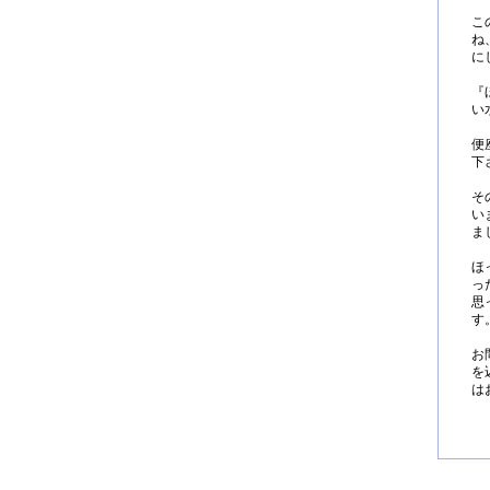
こ
ね
に
『
い
便
下
そ
い
ま
ほ
っ
思
す
お
を
は