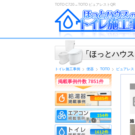
TOTO C720→TOTO ピュアレストQR
「ほっとハウス
トイレ施工事例
便器
TOTO
ピュアレス
掲載事例件数 7851件
6085件
154件
1612件