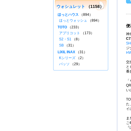
ウォシュレット
（1158）
ほっとハウス
（894）
ほっとウォッシュ
（894）
便
TOTO
（233）
アプリコット
（173）
神
C7
S2・S1
（8）
SH
SB
（31）
ジ
LIXIL INAX
（31）
HW
Kシリーズ
（2）
交
パッソ
（29）
と
番
「
Q
い
T
た
イ
ま
ご
『