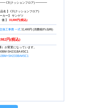
━━ CF(クッションフロア) ━━━━
商品名 】 CF(クッションフロア)
ーカー】 サンゲツ
特 価 】
10,800円(税込)
交換工事費 一式
32,400円 (消費税8%当時)
5,982円(税込)
番）が変更になっています。
M-SH231BA #SC1
32BM+SH233BA#SC1