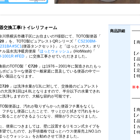
器交換工事/トイレリフォーム
商品詳細
━━
奈川県横浜市磯子区にお住まいのY様邸にて、TOTO製便器「
20
」を、TOTO製ピュアレストQRシリーズ「
CS230BM-
【 
231BA #SC1
(便器タンクセット) 」と「ほっとハウス」オリ
床
ナル温水洗浄暖房便座『
ほっとウォッシュ
』(HotWash)「
【メ
-1001R #FED
」に交換工事させていただきました。
【 
【 
換前のTOTO製「
C720
」は1976～2001年に製造されたもっ
【 
もポピュラーな便器で一般家庭に普及している便器の中で一
【 
多い製品となります。
C720
」は洗浄水量が13Lに対して、交換後のピュアレスト
※キ
Rの大洗浄1回は4.8Lとなりますので、半分以下の水量できれ
に洗浄しますので、大幅な節約が可能です。
━━
OTO製便器は、汚れが取りずらかった便器フチ裏をなくし
【 
、フチなし便器にしたことで、サッとひと拭きで汚れをキレ
【メ
に取ることができるようになり、掃除がラクになりました。
【 
た、便座につきましては、壁に設置するリモコン式タイプを
【 
希望でしたので、お手頃価格でほっとハウス便座売上NO.1の
【 
ほっとウォッシュ』をお勧めさせて頂きました。