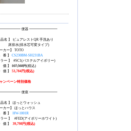
━━━━━━ 便器 ━━━━━━━━
商品名 】 ピュアレストQR 手洗あり
排水(排水芯可変タイプ)
ーカー】 TOTO
品 番 】
CS230BM-SH231BA
カラー 】 #SC1(パステルアイボリー)
定 価 】
107,568円
(税込)
特 価 】
53,784円(税込)
ャンペーン特別価格
━━━━━━ 便座 ━━━━━━━━
商品名 】 ほっとウォッシュ
ーカー】 ほっとハウス
品 番 】
HW-1001R
カラー 】 #FED(アイボリーホワイト)
特 価 】
39,798円(税込)