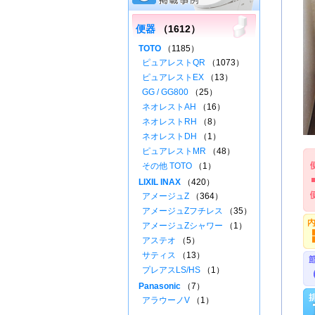
便器
（1612）
TOTO
（1185）
ピュアレストQR
（1073）
ピュアレストEX
（13）
GG / GG800
（25）
ネオレストAH
（16）
ネオレストRH
（8）
ネオレストDH
（1）
ピュアレストMR
（48）
その他 TOTO
（1）
LIXIL INAX
（420）
アメージュZ
（364）
アメージュZフチレス
（35）
アメージュZシャワー
（1）
アステオ
（5）
サティス
（13）
プレアスLS/HS
（1）
Panasonic
（7）
アラウーノV
（1）