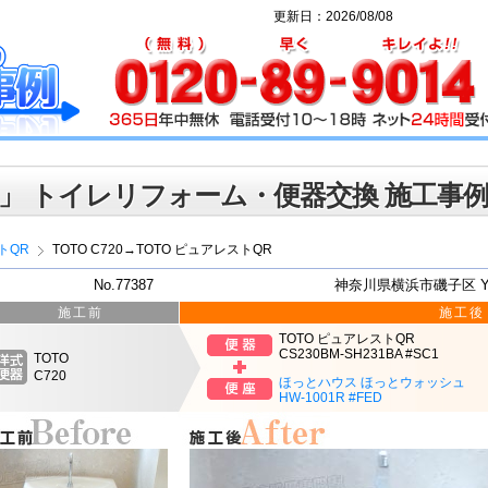
更新日：2026/08/08
」 トイレリフォーム・便器交換 施工事
トQR
TOTO C720→TOTO ピュアレストQR
No.77387
神奈川県横浜市磯子区 
施工前
施工後
TOTO ピュアレストQR
CS230BM-SH231BA #SC1
TOTO
C720
ほっとハウス ほっとウォッシュ
HW-1001R #FED