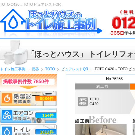
TOTO C420→TOTO ピュアレストQR
「ほっとハウス」 トイレリフォ
トイレ施工事例
便器
TOTO
ピュアレストQR
TOTO C420→TOTO 
No.76256
掲載事例件数 7850件
施工前
6084件
TOTO
C420
154件
1612件