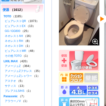
便器
（1612）
TOTO
（1185）
ピュアレストQR
（1073）
ピュアレストEX
（13）
GG / GG800
（25）
ネオレストAH
（16）
ネオレストRH
（8）
ネオレストDH
（1）
ピュアレストMR
（48）
その他 TOTO
（1）
LIXIL INAX
（420）
アメージュZ
（364）
アメージュZフチレス
（35）
アメージュZシャワー
（1）
アステオ
（5）
サティス
（13）
プレアスLS/HS
（1）
Panasonic
（7）
アラウーノV
（1）