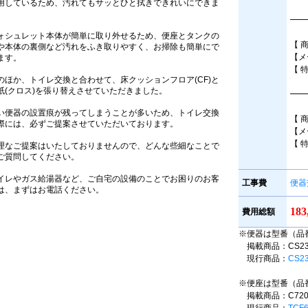
用しているため、汚れてもサッとひと拭きできれいにできま
。
━━
ォシュレット本体が簡単に取り外せるため、便座とタンクの
【 
や本体の裏側など汚れをふき取りやすく、お掃除も簡単にで
【メ
ます。
【 
のほか、トイレ交換と合わせて、床クッションフロア(CF)と
紙(クロス)を張り替えさせていただきました。
━━
い便器の設置痕が残ってしまうことが多いため、トイレ交換
【 
際には、必ずご提案させていただいております。
【メ
【 
理なご提案はいたしておりませんので、どんな些細なことで
ご質問してください。
イレやガス給湯器など、ご自宅の設備のことでお困りのお客
工事費
便器
は、まずはお電話ください。
18
費用総額
※便器は型番（品
掲載商品：CS230B
現行商品：
CS2
※便座は型番（品
掲載商品：C72