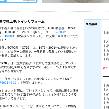
器交換工事/トイレリフォーム
商品詳細
━━
京都品川区にお住まいのO様邸にて、TOTO製便器「
C720
を、TOTO製ピュアレストQRシリーズ「
CS230BM-
【 
231BA #SC1
(便器タンクセット) 」に交換工事させていただ
床
ました。
【メ
【 
換前のTOTO製「
C720
」は、1976～2001年に製造されたも
【 
ともポピュラーな便器で、一般家庭に普及している便器の中
【 
一番多い製品となります。
【 
C720
」は、洗浄水量が13Lに対して交換後のピュアレスト
Rの大洗浄は4.8Lとなりますので、半分以下の洗浄水量で大
※キ
な節約が可能です。
━━
た、便座につきましては、TOTO製ウォシュレットSB「
F6621 #SC1
」を設置しました。
【 
【メ
ォシュレットSBは、プレミストといって、便座に座ると便器
【 
に自動でミスト(水道水)を吹き付け、汚れを付きにくくする
能がついております。
【 
【 
OTO製のウォシュレットは、便座とノズルにクリーン樹脂を
【 