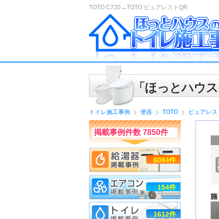
TOTO C720→TOTO ピュアレストQR
「ほっとハウス
トイレ施工事例
便器
TOTO
ピュアレス
掲載事例件数 7850件
6084件
154件
1612件