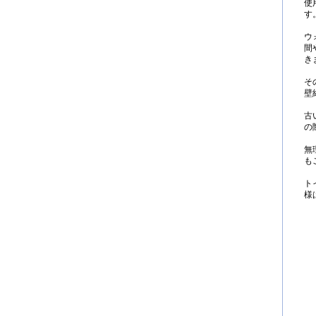
使
す
ウ
間
き
そ
壁
古
の
無
も
ト
様