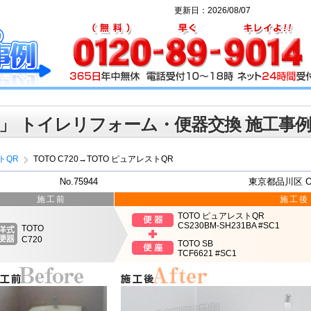
更新日：2026/08/07
」 トイレリフォーム・便器交換 施工事
トQR
TOTO C720→TOTO ピュアレストQR
No.75944
東京都品川区 
施工前
施工後
TOTO ピュアレストQR
CS230BM-SH231BA #SC1
TOTO
C720
TOTO SB
TCF6621 #SC1