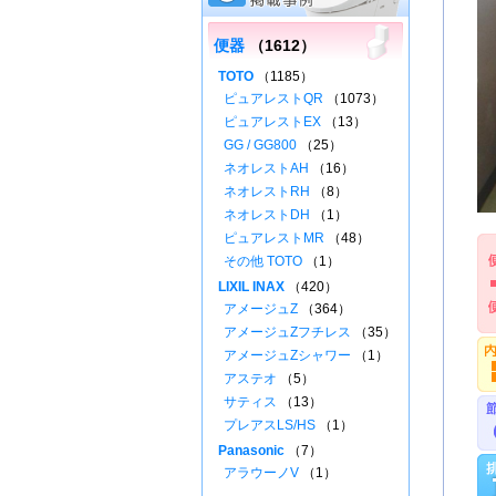
便器
（1612）
TOTO
（1185）
ピュアレストQR
（1073）
ピュアレストEX
（13）
GG / GG800
（25）
ネオレストAH
（16）
ネオレストRH
（8）
ネオレストDH
（1）
ピュアレストMR
（48）
その他 TOTO
（1）
LIXIL INAX
（420）
アメージュZ
（364）
アメージュZフチレス
（35）
アメージュZシャワー
（1）
アステオ
（5）
サティス
（13）
プレアスLS/HS
（1）
Panasonic
（7）
アラウーノV
（1）