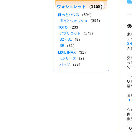
ウォシュレット
（1158）
ほっとハウス
（894）
ほっとウォッシュ
（894）
便
TOTO
（233）
アプリコット
（173）
東
」
S2・S1
（8）
SH
SB
（31）
き
LIXIL INAX
（31）
交
Kシリーズ
（2）
っ
パッソ
（29）
で
「
Q
幅
ま
TC
ウ
内
機
T