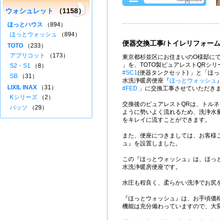
ウォシュレット
（1158）
ほっとハウス
（894）
ほっとウォッシュ
（894）
便器交換工事/トイレリフォー
TOTO
（233）
アプリコット
（173）
東京都杉並区にお住まいのO様邸にて
」を、TOTO製ピュアレストQRシ
S2・S1
（8）
#SC1
(便器タンクセット) 」と「ほ
SB
（31）
水洗浄暖房便座『
ほっとウォッシュ
LIXIL INAX
（31）
#FED
」に交換工事させていただき
Kシリーズ
（2）
交換後のピュアレストQRは、トル
パッソ
（29）
ように勢いよく流れるため、洗浄水量
をキレイに流すことができます。
また、便座につきましては、お客様
ュ』を設置しました。
この『ほっとウォッシュ』は、ほっと
水洗浄暖房便座です。
水圧も程良く、柔らかい洗浄でお尻
『ほっとウォッシュ』は、お手頃価
機能は充分備わっていますので、大