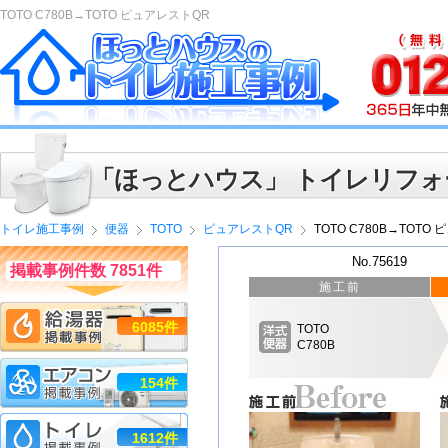
TOTO C780B→TOTO ピュアレストQR
「ほっとハウス」 トイレリフォ
トイレ施工事例
便器
TOTO
ピュアレストQR
TOTO C780B→TOTO
No.75619
掲載事例件数 7851件
施工前
6085件
TOTO
C780B
154件
1612件