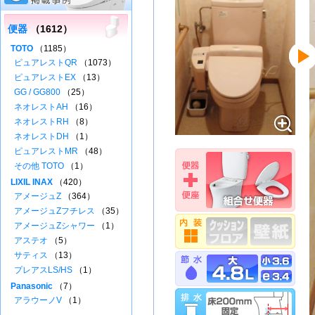
便器
（1612）
TOTO
（1185）
ピュアレストQR
（1073）
ピュアレストEX
（13）
GG / GG800
（25）
ネオレストAH
（16）
ネオレストRH
（8）
ネオレストDH
（1）
ピュアレストMR
（48）
その他 TOTO
（1）
LIXIL INAX
（420）
アメージュZ
（364）
アメージュZフチレス
（35）
アメージュZシャワー
（1）
アステオ
（5）
サティス
（13）
プレアスLS/HS
（1）
Panasonic
（7）
アラウーノV
（1）