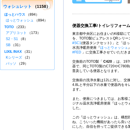
ウォシュレット
（1158）
ほっとハウス
（894）
ほっとウォッシュ
（894）
便器交換工事/トイレリフォー
TOTO
（233）
アプリコット
（173）
東京都中央区にお住まいのK様邸にて
を、TOTO製ピュアレストQRシリー
S2・S1
（8）
#SC1
(便器タンクセット) 」と「ほ
SB
（31）
水洗浄暖房便座『
ほっとウォッシュ
LIXIL INAX
（31）
#FED
」に交換工事させていただき
Kシリーズ
（2）
交換前のTOTO製「
C420
」は、197
パッソ
（29）
器で、同じTOTO製のC720やC78
普及している便器となります。
交換前の洗浄水量は12Lに対し、交
4.8Lと半分以下の水量で便器内を
ます。
また、便座につきましては、お客様
ジナル温水洗浄暖房便座『ほっとウ
した。
この『ほっとウォッシュ』は、構想
ね、こういった機能があったら良い
にした、自信を持ってご提供できる