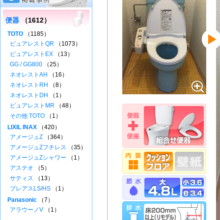
便器
（1612）
TOTO
（1185）
ピュアレストQR
（1073）
ピュアレストEX
（13）
GG / GG800
（25）
ネオレストAH
（16）
ネオレストRH
（8）
ネオレストDH
（1）
ピュアレストMR
（48）
その他 TOTO
（1）
LIXIL INAX
（420）
アメージュZ
（364）
アメージュZフチレス
（35）
アメージュZシャワー
（1）
アステオ
（5）
サティス
（13）
プレアスLS/HS
（1）
Panasonic
（7）
アラウーノV
（1）