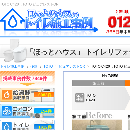
TOTO C420→TOTO ピュアレストQR
「ほっとハウス」 トイレリフォ
トイレ施工事例
便器
TOTO
ピュアレストQR
TOTO C420→TOTO 
No.74956
掲載事例件数 7849件
施工前
6083件
TOTO
C420
154件
1612件