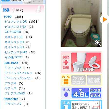
便器
（1612）
TOTO
（1185）
ピュアレストQR
（1073）
ピュアレストEX
（13）
GG / GG800
（25）
ネオレストAH
（16）
ネオレストRH
（8）
ネオレストDH
（1）
ピュアレストMR
（48）
その他 TOTO
（1）
LIXIL INAX
（420）
アメージュZ
（364）
アメージュZフチレス
（35）
アメージュZシャワー
（1）
アステオ
（5）
サティス
（13）
プレアスLS/HS
（1）
Panasonic
（7）
アラウーノV
（1）