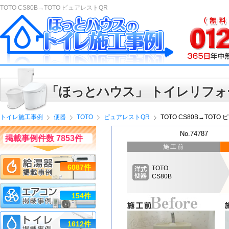
TOTO CS80B→TOTO ピュアレストQR
「ほっとハウス」 トイレリフォ
トイレ施工事例
便器
TOTO
ピュアレストQR
TOTO CS80B→TOTO
No.74787
掲載事例件数 7853件
施工前
6087件
TOTO
CS80B
154件
1612件