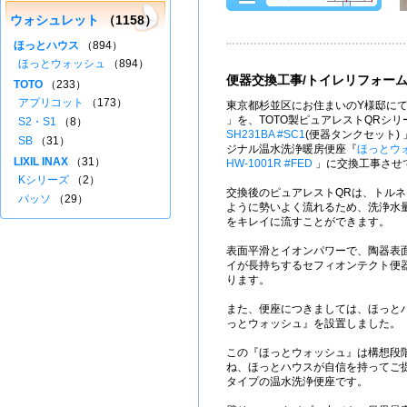
ウォシュレット
（1158）
ほっとハウス
（894）
ほっとウォッシュ
（894）
便器交換工事/トイレリフォー
TOTO
（233）
アプリコット
（173）
東京都杉並区にお住まいのY様邸にて
」を、TOTO製ピュアレストQRシ
S2・S1
（8）
SH231BA #SC1
(便器タンクセット)
SB
（31）
ジナル温水洗浄暖房便座『
ほっとウ
LIXIL INAX
（31）
HW-1001R #FED
」に交換工事させ
Kシリーズ
（2）
交換後のピュアレストQRは、トル
パッソ
（29）
ように勢いよく流れるため、洗浄水量
をキレイに流すことができます。
表面平滑とイオンパワーで、陶器表
イが長持ちするセフィオンテクト便
ります。
また、便座につきましては、ほっとハ
っとウォッシュ』を設置しました。
この『ほっとウォッシュ』は構想段
ね、ほっとハウスが自信を持ってご
タイプの温水洗浄便座です。