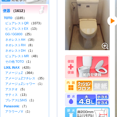
便器
（1612）
TOTO
（1185）
ピュアレストQR
（1073）
ピュアレストEX
（13）
GG / GG800
（25）
ネオレストAH
（16）
ネオレストRH
（8）
ネオレストDH
（1）
ピュアレストMR
（48）
その他 TOTO
（1）
LIXIL INAX
（420）
アメージュZ
（364）
アメージュZフチレス
（35）
アメージュZシャワー
（1）
アステオ
（5）
サティス
（13）
プレアスLS/HS
（1）
Panasonic
（7）
アラウーノV
（1）