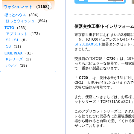
ウォシュレット
（1158）
ほっとハウス
（894）
ほっとウォッシュ
（894）
便器交換工事/トイレリフォー
TOTO
（233）
アプリコット
（173）
東京都世田谷区にお住まいのS様邸に
」を、TOTO製ピュアレストQRシ
S2・S1
（8）
SH231BA #SC1
(便器タンクセット)
SB
（31）
きました。
LIXIL INAX
（31）
交換前のTOTO製「
C720
」は、197
Kシリーズ
（2）
っともポピュラーな便器で、一般家
パッソ
（29）
で一番多い製品となります。
「
C720
」は、洗浄水量が13Lに対
QRは、大洗浄が4.8Lとなりますの
大幅な節約が可能です。
また、便座につきましては、お客様ご
ットシリーズ「 TCF4711AK #SC
このアプリコットシリーズは、きれ
レを使うたびに便器内に次亜塩素酸
器から離れると自動で流してくれる
がついております。