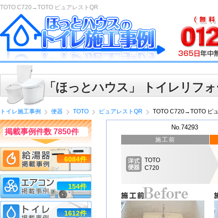
TOTO C720→TOTO ピュアレストQR
「ほっとハウス」 トイレリフォ
トイレ施工事例
便器
TOTO
ピュアレストQR
TOTO C720→TOTO 
No.74293
掲載事例件数 7850件
施工前
6084件
TOTO
C720
154件
1612件