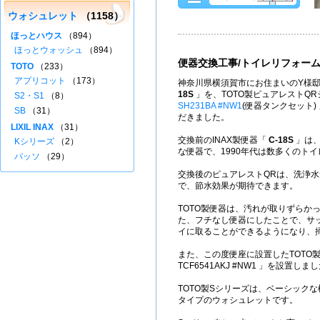
ウォシュレット
（1158）
ほっとハウス
（894）
ほっとウォッシュ
（894）
便器交換工事/トイレリフォー
TOTO
（233）
アプリコット
（173）
神奈川県横須賀市にお住まいのY様邸
18S
」を、TOTO製ピュアレストQ
S2・S1
（8）
SH231BA #NW1
(便器タンクセット)
SB
（31）
だきました。
LIXIL INAX
（31）
交換前のINAX製便器「
C-18S
」は、
Kシリーズ
（2）
な便器で、1990年代は数多くのト
パッソ
（29）
交換後のピュアレストQRは、洗浄水量
で、節水効果が期待できます。
TOTO製便器は、汚れが取りずらか
た、フチなし便器にしたことで、サ
イに取ることができるようになり、
また、この度便座に設置したTOTO
TCF6541AKJ #NW1 」を設置しま
TOTO製Sシリーズは、ベーシック
タイプのウォシュレットです。