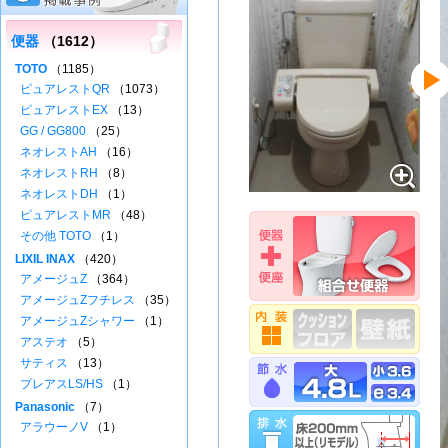
便器
（1612）
TOTO
（1185）
ピュアレストQR
（1073）
ピュアレストEX
（13）
GG / GG800
（25）
ネオレストAH
（16）
ネオレストRH
（8）
ネオレストDH
（1）
ピュアレストMR
（48）
その他 TOTO
（1）
LIXIL INAX
（420）
アメージュZ
（364）
アメージュZフチレス
（35）
アメージュZシャワー
（1）
アステオ
（5）
サティス
（13）
プレアスLS/HS
（1）
Panasonic
（7）
アラウーノV
（1）