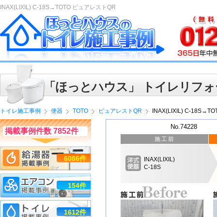
INAX(LIXIL) C-18S→TOTO ピュアレストQR
「ほっとハウス」 トイレリフォ
トイレ施工事例
便器
TOTO
ピュアレストQR
INAX(LIXIL) C-18S
No.74228
掲載事例件数 7852件
施工前
6086件
INAX(LIXIL)
C-18S
154件
1612件