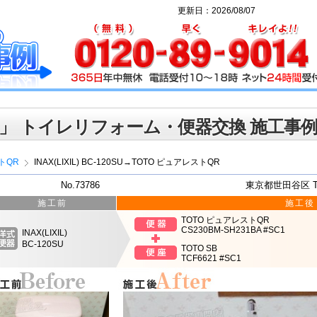
更新日：2026/08/07
」 トイレリフォーム・便器交換 施工事
トQR
INAX(LIXIL) BC-120SU→TOTO ピュアレストQR
No.73786
東京都世田谷区 
施工前
施工後
TOTO ピュアレストQR
CS230BM-SH231BA #SC1
INAX(LIXIL)
BC-120SU
TOTO SB
TCF6621 #SC1