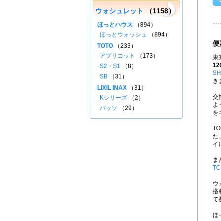
ウォシュレット
（1158）
ほっとハウス
（894）
ほっとウォッシュ
（894）
便
TOTO
（233）
アプリコット
（173）
東
12
S2・S1
（8）
SH
SB
（31）
き
LIXIL INAX
（31）
交
Kシリーズ
（2）
よ
パッソ
（29）
を
T
た
イ
ま
TC
ウ
搭
て
ほ