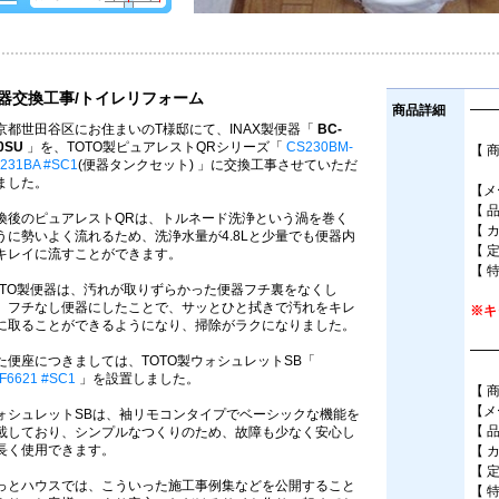
器交換工事/トイレリフォーム
商品詳細
━━
京都世田谷区にお住まいのT様邸にて、INAX製便器「
BC-
0SU
」を、TOTO製ピュアレストQRシリーズ「
CS230BM-
【 
231BA #SC1
(便器タンクセット) 」に交換工事させていただ
床
ました。
【メ
【 
換後のピュアレストQRは、トルネード洗浄という渦を巻く
【 
うに勢いよく流れるため、洗浄水量が4.8Lと少量でも便器内
【 
キレイに流すことができます。
【 
OTO製便器は、汚れが取りずらかった便器フチ裏をなくし
、フチなし便器にしたことで、サッとひと拭きで汚れをキレ
※キ
に取ることができるようになり、掃除がラクになりました。
━━
た便座につきましては、TOTO製ウォシュレットSB「
F6621 #SC1
」を設置しました。
【 
【メ
ォシュレットSBは、袖リモコンタイプでベーシックな機能を
【 
載しており、シンプルなつくりのため、故障も少なく安心し
長く使用できます。
【 
【 
っとハウスでは、こういった施工事例集などを公開すること
【 