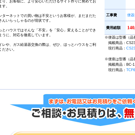
より、お客様に、より安心いただけるサイト作りに努めてお
ます。
工事費
便器
ンターネットでの買い物は不安というお客様が、まだまだた
さんいらっしゃるのが現状です。
14
費用総額
っとハウスではそんな「不安」を「安心」変えることができ
ように、対応を徹底しています。
※便器は型番（品
掲載商品：CS230B
イレや、ガス給湯器交換の際は、ぜひ、ほっとハウスをご利
現行商品：
CS2
ください。
※便座は型番（品
掲載商品：BC-12
現行商品：
TCF