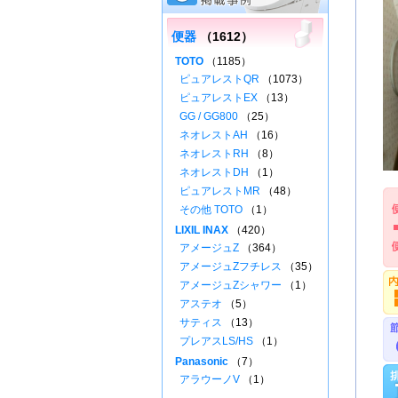
便器
（1612）
TOTO
（1185）
ピュアレストQR
（1073）
ピュアレストEX
（13）
GG / GG800
（25）
ネオレストAH
（16）
ネオレストRH
（8）
ネオレストDH
（1）
ピュアレストMR
（48）
その他 TOTO
（1）
LIXIL INAX
（420）
アメージュZ
（364）
アメージュZフチレス
（35）
アメージュZシャワー
（1）
アステオ
（5）
サティス
（13）
プレアスLS/HS
（1）
Panasonic
（7）
アラウーノV
（1）