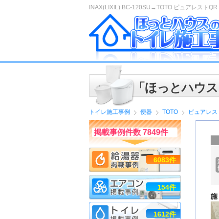
INAX(LIXIL) BC-120SU→TOTO ピュアレストQR
「ほっとハウス
トイレ施工事例
便器
TOTO
ピュアレス
掲載事例件数 7849件
6083件
154件
1612件