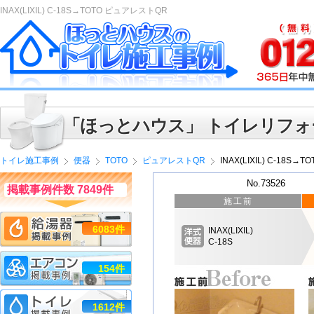
INAX(LIXIL) C-18S→TOTO ピュアレストQR
「ほっとハウス」 トイレリフォ
トイレ施工事例
便器
TOTO
ピュアレストQR
INAX(LIXIL) C-18S
No.73526
掲載事例件数 7849件
施工前
6083件
INAX(LIXIL)
C-18S
154件
1612件