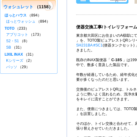
ウォシュレット
（1158）
ほっとハウス
（894）
ほっとウォッシュ
（894）
便器交換工事/トイレリフォー
TOTO
（233）
アプリコット
（173）
東京都大田区にお住まいのA様邸にて
」を、TOTO製ピュアレストQRシ
S2・S1
（8）
SH231BA #SC1
(便器タンクセット)
SB
（31）
きました。
LIXIL INAX
（31）
既存のINAX製便器「
C-18S
」は19
Kシリーズ
（2）
中で、数多く普及した製品です。
パッソ
（29）
年数が経過しているため、経年劣化
要が多くなったのだと思います。
交換後のピュアレストQRは、トル
ように勢いよく流れるため、洗浄水量
をキレイに流すことができます。
また、便座につきましては、TOTO
」を設置しました。
そのほか、トイレ交換と合わせて、床
張り替えさせていただきました。