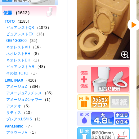
便器
（1612）
TOTO
（1185）
ピュアレストQR
（1073）
ピュアレストEX
（13）
GG / GG800
（25）
ネオレストAH
（16）
ネオレストRH
（8）
ネオレストDH
（1）
ピュアレストMR
（48）
その他 TOTO
（1）
LIXIL INAX
（420）
アメージュZ
（364）
アメージュZフチレス
（35）
アメージュZシャワー
（1）
アステオ
（5）
サティス
（13）
プレアスLS/HS
（1）
Panasonic
（7）
アラウーノV
（1）