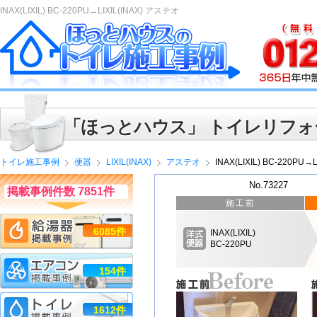
INAX(LIXIL) BC-220PU→LIXIL(INAX) アステオ
「ほっとハウス」 トイレリフォ
トイレ施工事例
便器
LIXIL(INAX)
アステオ
INAX(LIXIL) BC-220PU→
No.73227
掲載事例件数 7851件
施工前
6085件
INAX(LIXIL)
BC-220PU
154件
1612件