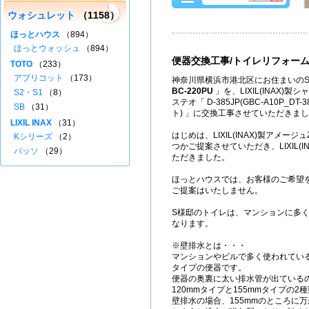
ウォシュレット
（1158）
ほっとハウス
（894）
ほっとウォッシュ
（894）
便器交換工事/トイレリフォー
TOTO
（233）
アプリコット
（173）
神奈川県横浜市港北区にお住まいのS
BC-220PU
」を、LIXIL(INAX)
S2・S1
（8）
ステオ「 D-385JP(GBC-A10P_DT
SB
（31）
ト) 」に交換工事させていただきま
LIXIL INAX
（31）
はじめは、LIXIL(INAX)製アメー
Kシリーズ
（2）
つかご提案させていただき、LIXIL(
パッソ
（29）
ただきました。
ほっとハウスでは、お客様のご希望
ご提案はいたしません。
S様邸のトイレは、マンションに多
なります。
※壁排水とは・・・
マンションやビルで多く使われてい
タイプの便器です。
便器の奥裏に太い排水管が出ている
120mmタイプと155mmタイプの2
壁排水の場合、155mmのところに万