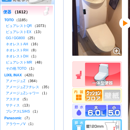
便器
（1612）
TOTO
（1185）
ピュアレストQR
（1073）
ピュアレストEX
（13）
GG / GG800
（25）
ネオレストAH
（16）
ネオレストRH
（8）
ネオレストDH
（1）
ピュアレストMR
（48）
その他 TOTO
（1）
LIXIL INAX
（420）
アメージュZ
（364）
アメージュZフチレス
（35）
アメージュZシャワー
（1）
アステオ
（5）
サティス
（13）
プレアスLS/HS
（1）
Panasonic
（7）
アラウーノV
（1）