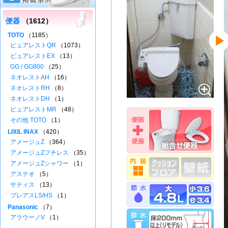
便器
（1612）
TOTO
（1185）
ピュアレストQR
（1073）
ピュアレストEX
（13）
GG / GG800
（25）
ネオレストAH
（16）
ネオレストRH
（8）
ネオレストDH
（1）
ピュアレストMR
（48）
その他 TOTO
（1）
LIXIL INAX
（420）
アメージュZ
（364）
アメージュZフチレス
（35）
アメージュZシャワー
（1）
アステオ
（5）
サティス
（13）
プレアスLS/HS
（1）
Panasonic
（7）
アラウーノV
（1）