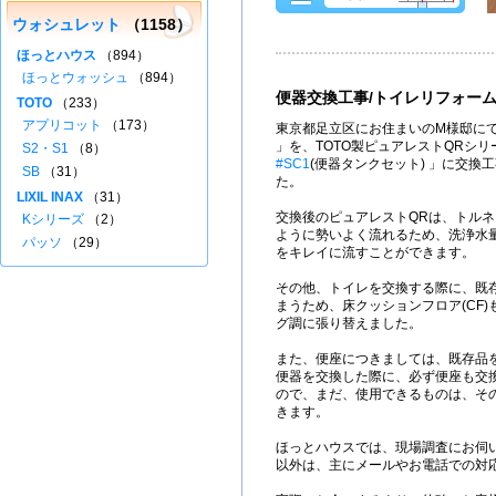
ウォシュレット
（1158）
ほっとハウス
（894）
ほっとウォッシュ
（894）
便器交換工事/トイレリフォー
TOTO
（233）
アプリコット
（173）
東京都足立区にお住まいのM様邸にて
」を、TOTO製ピュアレストQRシ
S2・S1
（8）
#SC1
(便器タンクセット) 」に交換
SB
（31）
た。
LIXIL INAX
（31）
交換後のピュアレストQRは、トル
Kシリーズ
（2）
ように勢いよく流れるため、洗浄水量
パッソ
（29）
をキレイに流すことができます。
その他、トイレを交換する際に、既
まうため、床クッションフロア(CF
グ調に張り替えました。
また、便座につきましては、既存品
便器を交換した際に、必ず便座も交
ので、まだ、使用できるものは、そ
きます。
ほっとハウスでは、現場調査にお伺
以外は、主にメールやお電話での対