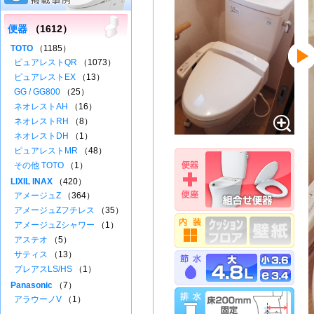
便器
（1612）
TOTO
（1185）
ピュアレストQR
（1073）
ピュアレストEX
（13）
GG / GG800
（25）
ネオレストAH
（16）
ネオレストRH
（8）
ネオレストDH
（1）
ピュアレストMR
（48）
その他 TOTO
（1）
LIXIL INAX
（420）
アメージュZ
（364）
アメージュZフチレス
（35）
アメージュZシャワー
（1）
アステオ
（5）
サティス
（13）
プレアスLS/HS
（1）
Panasonic
（7）
アラウーノV
（1）