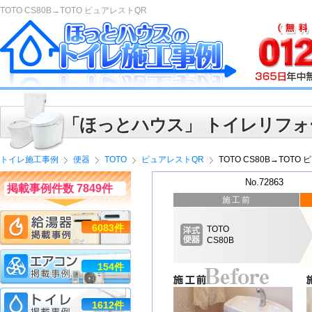
TOTO CS80B→TOTO ピュアレストQR
「ほっとハウス」 トイレリフォ
トイレ施工事例
便器
TOTO
ピュアレストQR
TOTO CS80B→TOTO
No.72863
掲載事例件数 7849件
施工前
6083件
TOTO
CS80B
154件
1612件