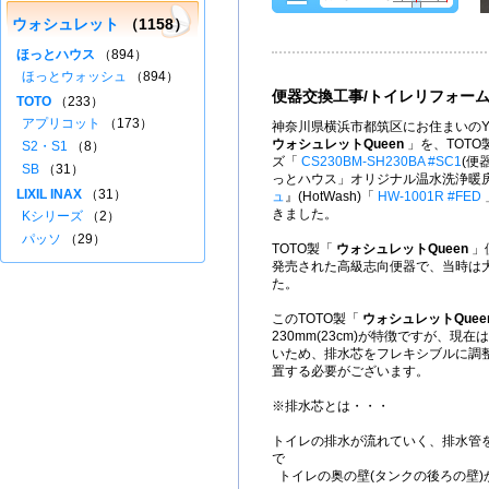
ウォシュレット
（1158）
ほっとハウス
（894）
ほっとウォッシュ
（894）
便器交換工事/トイレリフォー
TOTO
（233）
アプリコット
（173）
神奈川県横浜市都筑区にお住まいのY
ウォシュレットQueen
」を、TOTO
S2・S1
（8）
ズ「
CS230BM-SH230BA #SC1
(便
SB
（31）
っとハウス」オリジナル温水洗浄暖
LIXIL INAX
（31）
ュ
』(HotWash)「
HW-1001R #FED
きました。
Kシリーズ
（2）
パッソ
（29）
TOTO製「
ウォシュレットQueen
」
発売された高級志向便器で、当時は
た。
このTOTO製「
ウォシュレットQuee
230mm(23cm)が特徴ですが、現在は
いため、排水芯をフレキシブルに調
置する必要がございます。
※排水芯とは・・・
トイレの排水が流れていく、排水管
で
トイレの奥の壁(タンクの後ろの壁)