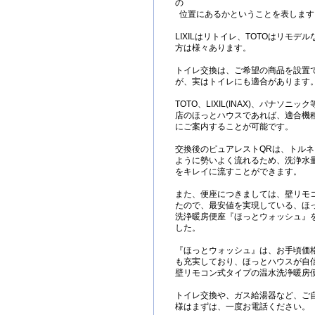
の
位置にあるかということを表します
LIXILはリトイレ、TOTOはリモ
方は様々あります。
トイレ交換は、ご希望の商品を設置
が、実はトイレにも適合があります
TOTO、LIXIL(INAX)、パナソ
店のほっとハウスであれば、適合機
にご案内することが可能です。
交換後のピュアレストQRは、トル
ように勢いよく流れるため、洗浄水量
をキレイに流すことができます。
また、便座につきましては、壁リモ
たので、最安値を実現している、ほ
洗浄暖房便座『ほっとウォッシュ』
した。
『ほっとウォッシュ』は、お手頃価
も充実しており、ほっとハウスが自
壁リモコン式タイプの温水洗浄暖房
トイレ交換や、ガス給湯器など、ご
様はまずは、一度お電話ください。