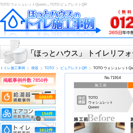
TOTO ウォシュレットQueen→TOTO ピュアレストQR
「ほっとハウス」 トイレリフォ
トイレ施工事例
便器
TOTO
ピュアレストQR
TOTO ウォシュレットQu
No.71914
掲載事例件数 7850件
施工前
6084件
TOTO
ウォシュレット
Queen
154件
1612件