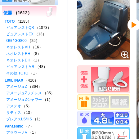
便器
（1612）
TOTO
（1185）
ピュアレストQR
（1073）
ピュアレストEX
（13）
GG / GG800
（25）
ネオレストAH
（16）
ネオレストRH
（8）
ネオレストDH
（1）
ピュアレストMR
（48）
その他 TOTO
（1）
LIXIL INAX
（420）
アメージュZ
（364）
アメージュZフチレス
（35）
アメージュZシャワー
（1）
アステオ
（5）
サティス
（13）
プレアスLS/HS
（1）
Panasonic
（7）
アラウーノV
（1）