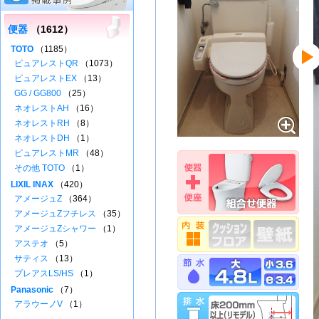
便器
（1612）
TOTO
（1185）
ピュアレストQR
（1073）
ピュアレストEX
（13）
GG / GG800
（25）
ネオレストAH
（16）
ネオレストRH
（8）
ネオレストDH
（1）
ピュアレストMR
（48）
その他 TOTO
（1）
LIXIL INAX
（420）
アメージュZ
（364）
アメージュZフチレス
（35）
アメージュZシャワー
（1）
アステオ
（5）
サティス
（13）
プレアスLS/HS
（1）
Panasonic
（7）
アラウーノV
（1）