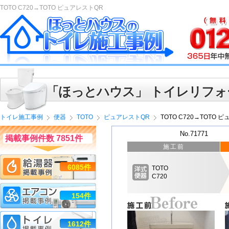
TOTO C720→TOTO ピュアレストQR
「ほっとハウス」 トイレリフォ
トイレ施工事例
便器
TOTO
ピュアレストQR
TOTO C720→TOTO 
No.71771
掲載事例件数 7851件
施工前
6085件
TOTO
C720
154件
1612件