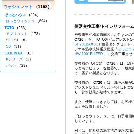
ウォシュレット
（1158）
ほっとハウス
（894）
ほっとウォッシュ
（894）
便器交換工事/トイレリフォー
TOTO
（233）
アプリコット
（173）
神奈川県相模原市南区にお住まいのT
C720
」を、TOTO製ピュアレストQ
S2・S1
（8）
SH231BA #SC1
(便器タンクセット)
SB
（31）
ジナル温水洗浄暖房便座『
ほっとウ
LIXIL INAX
（31）
HW-1001R #FED
」に交換工事させ
Kシリーズ
（2）
交換前のTOTO製「
C720
」は、197
パッソ
（29）
っともポピュラーな便器で、一般家
で一番多い製品となります。
交換前の「
C720
」は、洗浄水量が1
アレストQRは、4.8Lと半分以下に
り、節水効果が期待できます。
また、便座につきましては、お客様
ュ』を設置しました。
『ほっとウォッシュ』は、お手頃価
しています。
例えば、他社様の温水洗浄便座の場