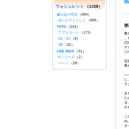
ウォシュレット
（1158）
ほっとハウス
（894）
ほっとウォッシュ
（894）
便
TOTO
（233）
アプリコット
（173）
東
」を
S2・S1
（8）
Z
SB
（31）
ナ
LIXIL INAX
（31）
10
Kシリーズ
（2）
交
パッソ
（29）
果
ハ
し
ラ
ま
た
る
さ
こ
ね
タ