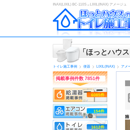
INAX(LIXIL) BC-110S→LIXIL(INAX) アメージュ
「ほっとハウス
トイレ施工事例
便器
LIXIL(INAX)
アメ
掲載事例件数 7851件
6085件
154件
1612件