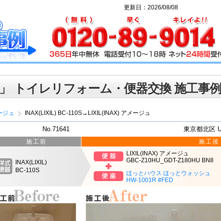
更新日：2026/08/08
」 トイレリフォーム・便器交換 施工事
ージュ
INAX(LIXIL) BC-110S→LIXIL(INAX) アメージュ
No.71641
東京都北区 
施工前
施工後
LIXIL(INAX) アメージュ
GBC-Z10HU_GDT-Z180HU BN8
INAX(LIXIL)
BC-110S
ほっとハウス ほっとウォッシュ
HW-1001R #FED