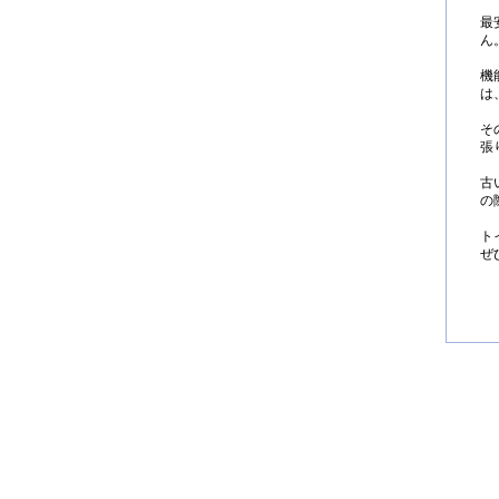
最
ん
機
は
そ
張
古
の
ト
ぜ