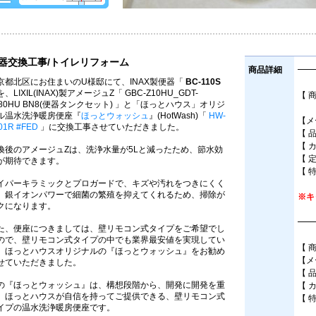
器交換工事/トイレリフォーム
商品詳細
━━
京都北区にお住まいのU様邸にて、INAX製便器「
BC-110S
、LIXIL(INAX)製アメージュZ「 GBC-Z10HU_GDT-
【 
180HU BN8(便器タンクセット) 」と「ほっとハウス」オリジ
床
ル温水洗浄暖房便座『
ほっとウォッシュ
』(HotWash)「
HW-
【メー
01R #FED
」に交換工事させていただきました。
【 品
【 
換後のアメージュZは、洗浄水量が5Lと減ったため、節水効
【 
が期待できます。
【 
イパーキラミックとプロガードで、キズや汚れをつきにくく
、銀イオンパワーで細菌の繁殖を抑えてくれるため、掃除が
※キ
クになります。
━━
た、便座につきましては、壁リモコン式タイプをご希望でし
ので、壁リモコン式タイプの中でも業界最安値を実現してい
【 
、ほっとハウスオリジナルの『ほっとウォッシュ』をお勧め
【メ
せていただきました。
【 
の『ほっとウォッシュ』は、構想段階から、開発に開発を重
【 
、ほっとハウスが自信を持ってご提供できる、壁リモコン式
【 
イプの温水洗浄暖房便座です。