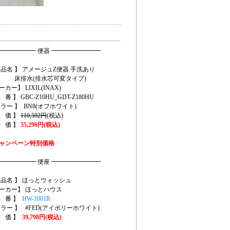
━━━━━━ 便器 ━━━━━━━━
商品名 】 アメージュZ便器 手洗あり
排水(排水芯可変タイプ)
カー】 LIXIL(INAX)
 番 】 GBC-Z10HU_GDT-Z180HU
カラー 】 BN8(オフホワイト)
定 価 】
110,592円
(税込)
特 価 】
55,296円(税込)
ャンペーン特別価格
━━━━━━ 便座 ━━━━━━━━
商品名 】 ほっとウォッシュ
ーカー】 ほっとハウス
品 番 】
HW-1001R
カラー 】 #FED(アイボリーホワイト)
特 価 】
39,798円(税込)