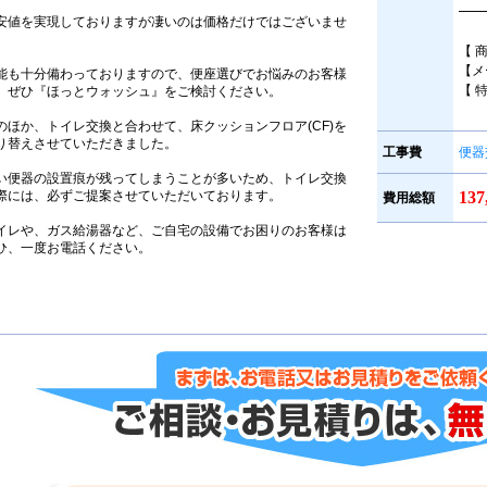
━━
安値を実現しておりますが凄いのは価格だけではございませ
。
【 
【メ
能も十分備わっておりますので、便座選びでお悩みのお客様
【 
、ぜひ『ほっとウォッシュ』をご検討ください。
のほか、トイレ交換と合わせて、床クッションフロア(CF)を
り替えさせていただきました。
工事費
便器
い便器の設置痕が残ってしまうことが多いため、トイレ交換
際には、必ずご提案させていただいております。
13
費用総額
イレや、ガス給湯器など、ご自宅の設備でお困りのお客様は
ひ、一度お電話ください。