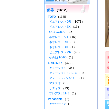
便器
（1612）
TOTO
（1185）
ピュアレストQR
（1073）
ピュアレストEX
（13）
GG / GG800
（25）
ネオレストAH
（16）
ネオレストRH
（8）
ネオレストDH
（1）
ピュアレストMR
（48）
その他 TOTO
（1）
LIXIL INAX
（420）
アメージュZ
（364）
アメージュZフチレス
（35）
アメージュZシャワー
（1）
アステオ
（5）
サティス
（13）
プレアスLS/HS
（1）
Panasonic
（7）
アラウーノV
（1）