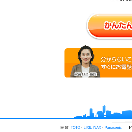
便器
TOTO
LIXIL INAX
Panasonic