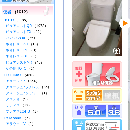
便器
（1612）
TOTO
（1185）
ピュアレストQR
（1073）
ピュアレストEX
（13）
GG / GG800
（25）
ネオレストAH
（16）
ネオレストRH
（8）
ネオレストDH
（1）
ピュアレストMR
（48）
その他 TOTO
（1）
LIXIL INAX
（420）
アメージュZ
（364）
アメージュZフチレス
（35）
アメージュZシャワー
（1）
アステオ
（5）
サティス
（13）
プレアスLS/HS
（1）
Panasonic
（7）
アラウーノV
（1）