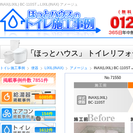
INAX(LIXIL) BC-110ST→LIXIL(INAX) アメージュ
「ほっとハウス」 トイレリフォ
トイレ施工事例
便器
LIXIL(INAX)
アメージュ
INAX(LIXIL) BC-110S
No.71550
掲載事例件数 7851件
施工前
6085件
INAX(LIXIL)
BC-110ST
154件
1612件