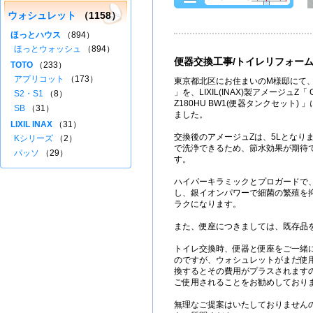
ウォシュレット
（1158）
ほっとハウス
（894）
ほっとウォッシュ
（894）
便器交換工事/トイレリフォー
TOTO
（233）
アプリコット
（173）
東京都北区にお住まいのM様邸にて、
」を、LIXIL(INAX)製アメージュZ「 G
S2・S1
（8）
Z180HU BW1(便器タンクセット)
SB
（31）
ました。
LIXIL INAX
（31）
交換後のアメージュZは、5Lとなり
Kシリーズ
（2）
で洗浄できるため、節水効果が期待
パッソ
（29）
す。
ハイパーキラミックとプロガードで
し、銀イオンパワーで細菌の繁殖を
ラクになります。
また、便座につきましては、既存品
トイレ交換時、便器と便座をご一緒
のですが、ウォシュレットがまだ使
換するとその費用がプラスされます
ご使用されることをお勧めしており
無理なご提案はいたしておりません