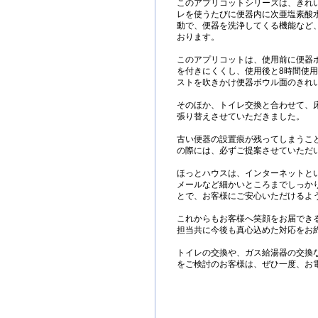
このアプリコットシリーズは、きれ
レを使うたびに便器内に次亜塩素酸
動で、便器を洗浄してくる機能など
おります。
このアプリコットは、使用前に便器
を付きにくくし、使用後と8時間使
ストを吹きかけ便器ボウル面のきれ
そのほか、トイレ交換と合わせて、床
張り替えさせていただきました。
古い便器の設置痕が残ってしまうこ
の際には、必ずご提案させていただ
ほっとハウスは、インターネットと
メールなど細かいところまでしっか
とで、お客様にご安心いただけるよ
これからもお客様へ笑顔をお届でき
担当共に今後も真心込めた対応をお
トイレの交換や、ガス給湯器の交換
をご検討のお客様は、ぜひ一度、お