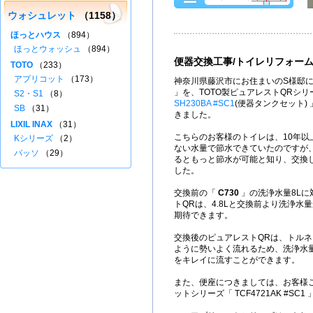
ウォシュレット
（1158）
ほっとハウス
（894）
ほっとウォッシュ
（894）
便器交換工事/トイレリフォー
TOTO
（233）
アプリコット
（173）
神奈川県藤沢市にお住まいのS様邸に
」を、TOTO製ピュアレストQRシ
S2・S1
（8）
SH230BA #SC1
(便器タンクセット)
SB
（31）
きました。
LIXIL INAX
（31）
こちらのお客様のトイレは、10年以
Kシリーズ
（2）
ない水量で節水できていたのですが
パッソ
（29）
るともっと節水が可能と知り、交換
した。
交換前の「
C730
」の洗浄水量8Lに
トQRは、4.8Lと交換前より洗浄水
期待できます。
交換後のピュアレストQRは、トル
ように勢いよく流れるため、洗浄水量
をキレイに流すことができます。
また、便座につきましては、お客様ご
ットシリーズ「 TCF4721AK #SC