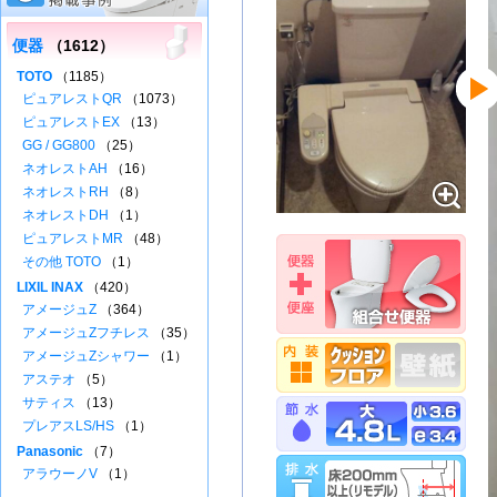
便器
（1612）
TOTO
（1185）
ピュアレストQR
（1073）
ピュアレストEX
（13）
GG / GG800
（25）
ネオレストAH
（16）
ネオレストRH
（8）
ネオレストDH
（1）
ピュアレストMR
（48）
その他 TOTO
（1）
LIXIL INAX
（420）
アメージュZ
（364）
アメージュZフチレス
（35）
アメージュZシャワー
（1）
アステオ
（5）
サティス
（13）
プレアスLS/HS
（1）
Panasonic
（7）
アラウーノV
（1）