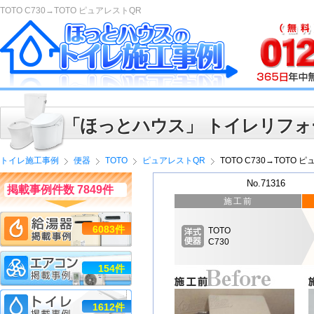
TOTO C730→TOTO ピュアレストQR
「ほっとハウス」 トイレリフォ
トイレ施工事例
便器
TOTO
ピュアレストQR
TOTO C730→TOTO 
No.71316
掲載事例件数 7849件
施工前
6083件
TOTO
C730
154件
1612件