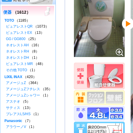
便器
（1612）
TOTO
（1185）
ピュアレストQR
（1073）
ピュアレストEX
（13）
GG / GG800
（25）
ネオレストAH
（16）
ネオレストRH
（8）
ネオレストDH
（1）
ピュアレストMR
（48）
その他 TOTO
（1）
LIXIL INAX
（420）
アメージュZ
（364）
アメージュZフチレス
（35）
アメージュZシャワー
（1）
アステオ
（5）
サティス
（13）
プレアスLS/HS
（1）
Panasonic
（7）
アラウーノV
（1）