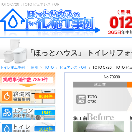
TOTO C720→TOTO ピュアレストQR
「ほっとハウス」 トイレリフォ
トイレ施工事例
便器
TOTO
ピュアレストQR
TOTO C720→TOTO 
No.70939
掲載事例件数 7850件
施工前
6084件
TOTO
C720
154件
1612件