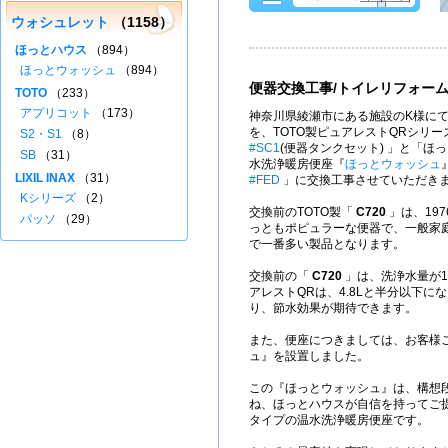
ウォシュレット
（1158）
ほっとハウス
（894）
ほっとウォッシュ
（894）
便器交換工事/トイレリフォー
TOTO
（233）
アプリコット
（173）
神奈川県綾瀬市にある施設のK様にて
を、TOTO製ピュアレストQRシリー
S2・S1
（8）
#SC1
(便器タンクセット) 」と「ほ
SB
（31）
水洗浄暖房便座『
ほっとウォッシュ
LIXIL INAX
（31）
#FED
」に交換工事させていただき
Kシリーズ
（2）
交換前のTOTO製「
C720
」は、197
パッソ
（29）
っともポピュラーな便器で、一般家
で一番多い製品となります。
交換前の「
C720
」は、洗浄水量が1
アレストQRは、4.8Lと半分以下に
り、節水効果が期待できます。
また、便座につきましては、お客様
ュ』を設置しました。
この『ほっとウォッシュ』は、構想
ね、ほっとハウスが自信を持ってご
タイプの温水洗浄暖房便座です。