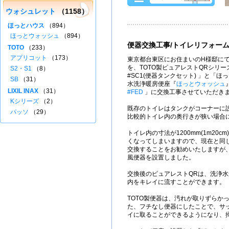
ウォシュレット
（1158）
ほっとハウス
（894）
ほっとウォッシュ
（894）
便器交換工事/トイレリフォー
TOTO
（233）
アプリコット
（173）
東京都台東区にお住まいのH様邸にて
を、TOTO製ピュアレストQRシリーズ「 
S2・S1
（8）
#SC1(便器タンクセット) 」と「
SB
（31）
水洗浄暖房便座『
ほっとウォッシュ
LIXIL INAX
（31）
#FED
」に交換工事させていただき
Kシリーズ
（2）
既存のトイレはタンクがコーナーに
パッソ
（29）
比較的トイレ内の奥行きが狭い場合
トイレ内の寸法が1200mm(1m20
くなってしまいますので、現在と同
交換することをお勧めいたしますが
風便器を設置しました。
交換後のピュアレストQRは、洗浄水量
内をキレイに流すことができます。
TOTO製便器は、汚れが取りずらか
た、フチなし便器にしたことで、サ
イに取ることができるようになり、