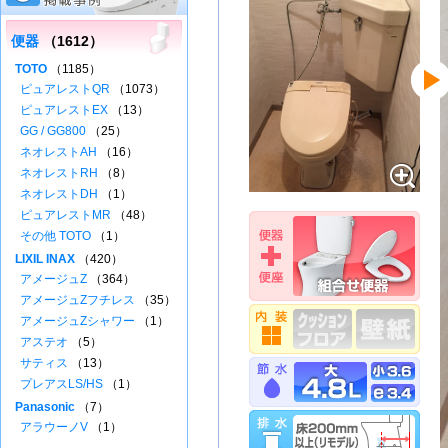
便器
（1612）
TOTO
（1185）
ピュアレストQR
（1073）
ピュアレストEX
（13）
GG / GG800
（25）
ネオレストAH
（16）
ネオレストRH
（8）
ネオレストDH
（1）
ピュアレストMR
（48）
その他 TOTO
（1）
LIXIL INAX
（420）
アメージュZ
（364）
アメージュZフチレス
（35）
アメージュZシャワー
（1）
アステオ
（5）
サティス
（13）
プレアスLS/HS
（1）
Panasonic
（7）
アラウーノV
（1）