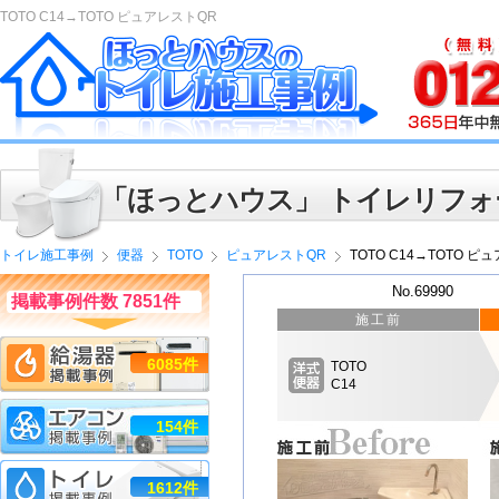
TOTO C14→TOTO ピュアレストQR
「ほっとハウス」 トイレリフォ
トイレ施工事例
便器
TOTO
ピュアレストQR
TOTO C14→TOTO ピ
No.69990
掲載事例件数 7851件
施工前
6085件
TOTO
C14
154件
1612件