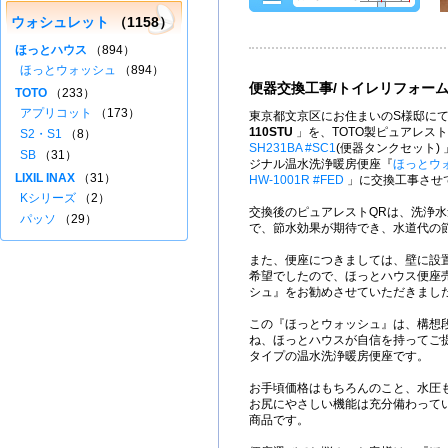
ウォシュレット
（1158）
ほっとハウス
（894）
ほっとウォッシュ
（894）
便器交換工事/トイレリフォー
TOTO
（233）
アプリコット
（173）
東京都文京区にお住まいのS様邸にて
110STU
」を、TOTO製ピュアレス
S2・S1
（8）
SH231BA #SC1
(便器タンクセット)
SB
（31）
ジナル温水洗浄暖房便座『
ほっとウ
LIXIL INAX
（31）
HW-1001R #FED
」に交換工事させ
Kシリーズ
（2）
交換後のピュアレストQRは、洗浄水量
パッソ
（29）
で、節水効果が期待でき、水道代の
また、便座につきましては、壁に設
希望でしたので、ほっとハウス便座売
シュ』をお勧めさせていただきまし
この『ほっとウォッシュ』は、構想
ね、ほっとハウスが自信を持ってご
タイプの温水洗浄暖房便座です。
お手頃価格はもちろんのこと、水圧
お尻にやさしい機能は充分備わって
商品です。