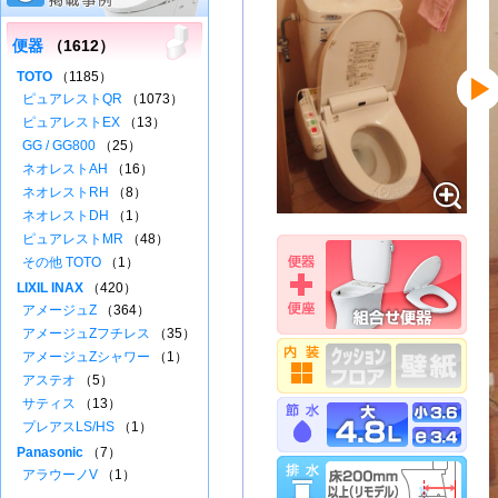
便器
（1612）
TOTO
（1185）
ピュアレストQR
（1073）
ピュアレストEX
（13）
GG / GG800
（25）
ネオレストAH
（16）
ネオレストRH
（8）
ネオレストDH
（1）
ピュアレストMR
（48）
その他 TOTO
（1）
LIXIL INAX
（420）
アメージュZ
（364）
アメージュZフチレス
（35）
アメージュZシャワー
（1）
アステオ
（5）
サティス
（13）
プレアスLS/HS
（1）
Panasonic
（7）
アラウーノV
（1）