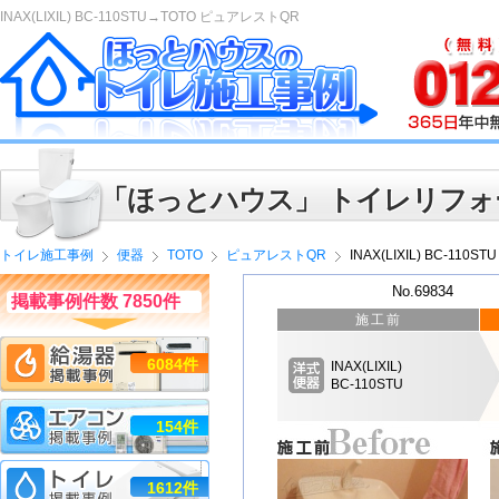
INAX(LIXIL) BC-110STU→TOTO ピュアレストQR
「ほっとハウス」 トイレリフォ
トイレ施工事例
便器
TOTO
ピュアレストQR
INAX(LIXIL) BC-11
No.69834
掲載事例件数 7850件
施工前
6084件
INAX(LIXIL)
BC-110STU
154件
1612件