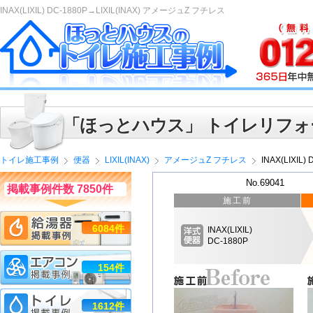
INAX(LIXIL) DC-1880P→LIXIL(INAX) アメージュZ フチレス
「ほっとハウス」 トイレリフォ
トイレ施工事例
便器
LIXIL(INAX)
アメージュZ フチレス
INAX(LIXIL
No.69041
掲載事例件数 7850件
施工前
6084件
INAX(LIXIL)
DC-1880P
154件
1612件