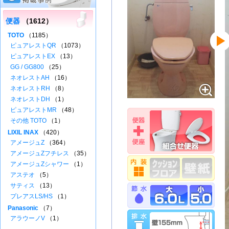
便器
（1612）
TOTO
（1185）
ピュアレストQR
（1073）
ピュアレストEX
（13）
GG / GG800
（25）
ネオレストAH
（16）
ネオレストRH
（8）
ネオレストDH
（1）
ピュアレストMR
（48）
その他 TOTO
（1）
LIXIL INAX
（420）
アメージュZ
（364）
アメージュZフチレス
（35）
アメージュZシャワー
（1）
アステオ
（5）
サティス
（13）
プレアスLS/HS
（1）
Panasonic
（7）
アラウーノV
（1）