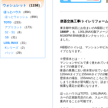
ウォシュレット
（1158）
ほっとハウス
（894）
ほっとウォッシュ
（894）
便器交換工事/トイレリフォー
TOTO
（233）
アプリコット
（173）
東京都中央区にお住まいのA様邸にて
1880P
」を、LIXIL(INAX)製アメージュ
S2・S1
（8）
M180PM BN8(便器タンクセット
SB
（31）
ました。
LIXIL INAX
（31）
A様邸のトイレは、マンションやビ
Kシリーズ
（2）
イプとなります。
パッソ
（29）
※壁排水とは・・・
マンションやビルで多く使われてい
タイプの便器です。
便器の奥裏に太い排水管が出ている
120mmタイプと155mmタイプの2
壁排水の場合、155mmのところに万
しまうと排水が逆勾配になり、詰ま
慎重な選定が必要になります。
ほっとハウスはTOTO、LIXIL(IN
カーの正規販売店のため、スムーズ
案内することが可能です。