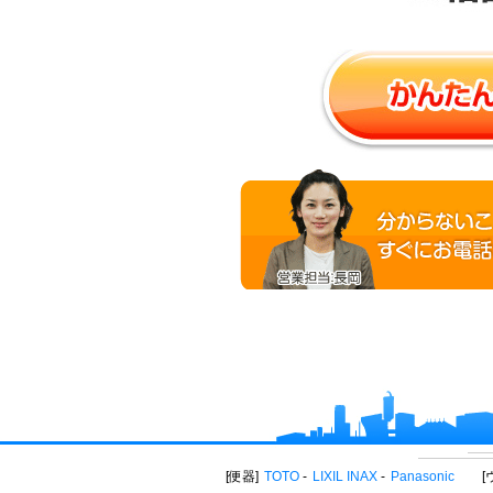
便器
TOTO
LIXIL INAX
Panasonic