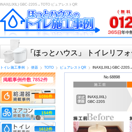
INAX(LIXIL) GBC-220S→TOTO ピュアレストQR
「ほっとハウス」 トイレリフォ
トイレ施工事例
便器
TOTO
ピュアレストQR
INAX(LIXIL) GBC-2
No.68898
掲載事例件数 7852件
施工前
6086件
INAX(LIXIL)
GBC-220S
154件
1612件