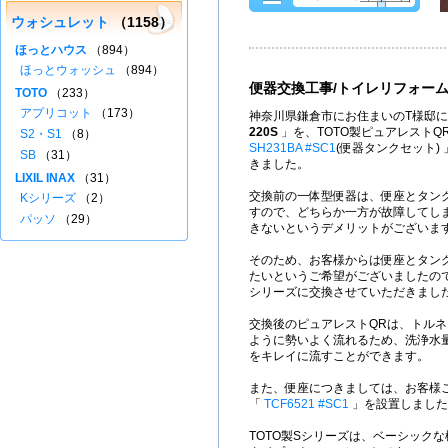
ウォシュレット
（1158）
ほっとハウス
（894）
ほっとウォッシュ
（894）
便器交換工事/トイレリフォー
TOTO
（233）
アプリコット
（173）
神奈川県鎌倉市にお住まいのT様邸に
220S
」を、TOTO製ピュアレストQ
S2・S1
（8）
SH231BA #SC1
(便器タンクセット)
SB
（31）
きました。
LIXIL INAX
（31）
交換前の一体型便器は、便座とタン
Kシリーズ
（2）
すので、どちらか一方が故障してし
パッソ
（29）
きないというデメリットがございま
そのため、お客様からは便座とタン
たいというご希望がございましたので
シリーズに交換させていただきまし
交換後のピュアレストQRは、トル
ように勢いよく流れるため、洗浄水量
をキレイに流すことができます。
また、便座につきましては、お客様ご
「
TCF6521 #SC1
」を設置しました
TOTO製Sシリーズは、ベーシック