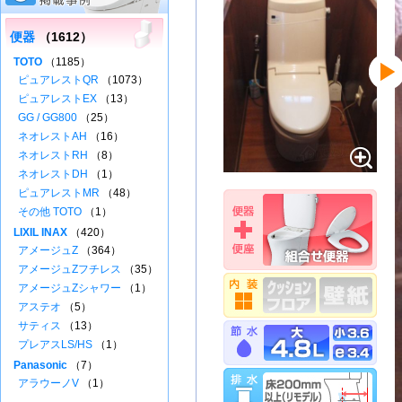
便器
（1612）
TOTO
（1185）
ピュアレストQR
（1073）
ピュアレストEX
（13）
GG / GG800
（25）
ネオレストAH
（16）
ネオレストRH
（8）
ネオレストDH
（1）
ピュアレストMR
（48）
その他 TOTO
（1）
LIXIL INAX
（420）
アメージュZ
（364）
アメージュZフチレス
（35）
アメージュZシャワー
（1）
アステオ
（5）
サティス
（13）
プレアスLS/HS
（1）
Panasonic
（7）
アラウーノV
（1）