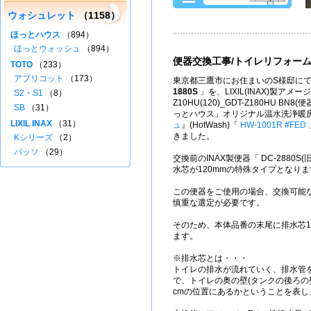
ウォシュレット
（1158）
ほっとハウス
（894）
ほっとウォッシュ
（894）
便器交換工事/トイレリフォー
TOTO
（233）
アプリコット
（173）
東京都三鷹市にお住まいのS様邸にて
1880S
」を、LIXIL(INAX)製アメージ
S2・S1
（8）
Z10HU(120)_GDT-Z180HU BN
SB
（31）
っとハウス」オリジナル温水洗浄暖
LIXIL INAX
（31）
ュ
』(HotWash)「
HW-1001R #FED
きました。
Kシリーズ
（2）
パッソ
（29）
交換前のINAX製便器「 DC-2880S
水芯が120mmの特殊タイプとなりま
この便器をご使用の場合、交換可能
慎重な選定が必要です。
そのため、本体品番の末尾に排水芯120
ます。
※排水芯とは・・・
トイレの排水が流れていく、排水管
で、トイレの奥の壁(タンクの後ろの
cmの位置にあるかということを表し