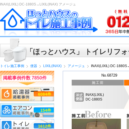
INAX(LIXIL) DC-1880S→LIXIL(INAX) アメージュ
「ほっとハウス」 トイレリフォ
トイレ施工事例
便器
LIXIL(INAX)
アメージュ
INAX(LIXIL) DC-1880
No.68729
掲載事例件数 7850件
施工前
6084件
INAX(LIXIL)
DC-1880S
154件
1612件