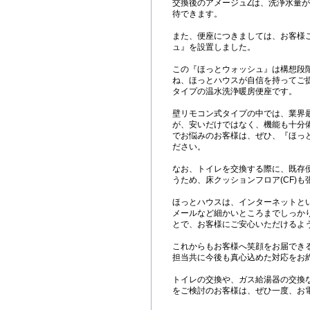
交換後のアメージュZは、洗浄水量が
待できます。
また、便座につきましては、お客様
ュ』を設置しました。
この『ほっとウォッシュ』は構想段
ね、ほっとハウスが自信を持ってご
タイプの温水洗浄暖房便座です。
壁リモコン式タイプの中では、業界
が、安いだけではなく、機能も十分
でお悩みのお客様は、ぜひ、『ほっ
ださい。
なお、トイレを交換する際に、既存
うため、床クッションフロア(CF)
ほっとハウスは、インターネットと
メールなど細かいところまでしっか
とで、お客様にご安心いただけるよ
これからもお客様へ笑顔をお届でき
担当共に今後も真心込めた対応をお
トイレの交換や、ガス給湯器の交換
をご検討のお客様は、ぜひ一度、お