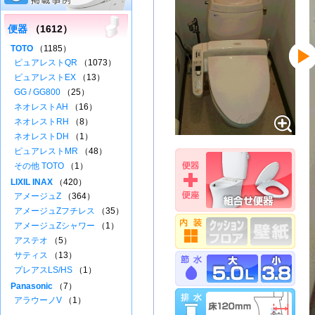
便器
（1612）
TOTO
（1185）
ピュアレストQR
（1073）
ピュアレストEX
（13）
GG / GG800
（25）
ネオレストAH
（16）
ネオレストRH
（8）
ネオレストDH
（1）
ピュアレストMR
（48）
その他 TOTO
（1）
LIXIL INAX
（420）
アメージュZ
（364）
アメージュZフチレス
（35）
アメージュZシャワー
（1）
アステオ
（5）
サティス
（13）
プレアスLS/HS
（1）
Panasonic
（7）
アラウーノV
（1）