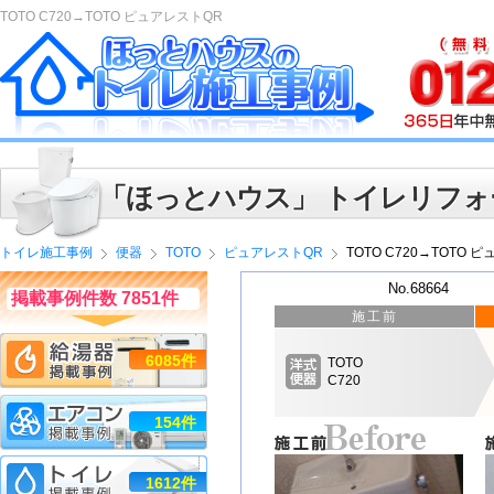
TOTO C720→TOTO ピュアレストQR
「ほっとハウス」 トイレリフォ
トイレ施工事例
便器
TOTO
ピュアレストQR
TOTO C720→TOTO 
No.68664
掲載事例件数 7851件
施工前
6085件
TOTO
C720
154件
1612件