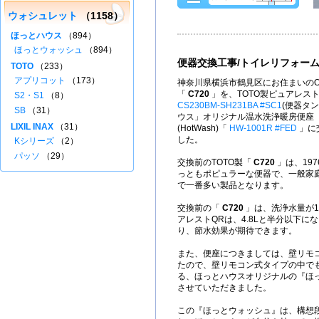
ウォシュレット
（1158）
ほっとハウス
（894）
ほっとウォッシュ
（894）
便器交換工事/トイレリフォー
TOTO
（233）
アプリコット
（173）
神奈川県横浜市鶴見区にお住まいのO
「
C720
」を、TOTO製ピュアレス
S2・S1
（8）
CS230BM-SH231BA #SC1
(便器タ
SB
（31）
ウス」オリジナル温水洗浄暖房便座
LIXIL INAX
（31）
(HotWash)「
HW-1001R #FED
」に
した。
Kシリーズ
（2）
パッソ
（29）
交換前のTOTO製「
C720
」は、197
っともポピュラーな便器で、一般家
で一番多い製品となります。
交換前の「
C720
」は、洗浄水量が1
アレストQRは、4.8Lと半分以下に
り、節水効果が期待できます。
また、便座につきましては、壁リモ
たので、壁リモコン式タイプの中で
る、ほっとハウスオリジナルの『ほ
させていただきました。
この『ほっとウォッシュ』は、構想