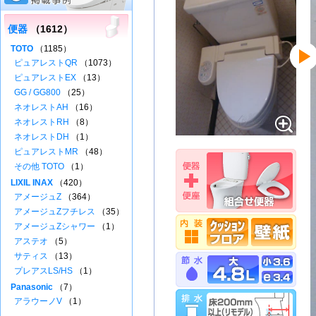
便器
（1612）
TOTO
（1185）
ピュアレストQR
（1073）
ピュアレストEX
（13）
GG / GG800
（25）
ネオレストAH
（16）
ネオレストRH
（8）
ネオレストDH
（1）
ピュアレストMR
（48）
その他 TOTO
（1）
LIXIL INAX
（420）
アメージュZ
（364）
アメージュZフチレス
（35）
アメージュZシャワー
（1）
アステオ
（5）
サティス
（13）
プレアスLS/HS
（1）
Panasonic
（7）
アラウーノV
（1）