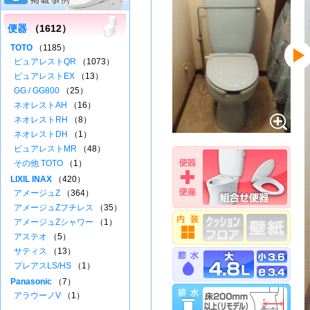
便器
（1612）
TOTO
（1185）
ピュアレストQR
（1073）
ピュアレストEX
（13）
GG / GG800
（25）
ネオレストAH
（16）
ネオレストRH
（8）
ネオレストDH
（1）
ピュアレストMR
（48）
その他 TOTO
（1）
LIXIL INAX
（420）
アメージュZ
（364）
アメージュZフチレス
（35）
アメージュZシャワー
（1）
アステオ
（5）
サティス
（13）
プレアスLS/HS
（1）
Panasonic
（7）
アラウーノV
（1）