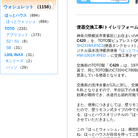
ウォシュレット
（1158）
ほっとハウス
（894）
ほっとウォッシュ
（894）
便器交換工事/トイレリフォー
TOTO
（233）
アプリコット
（173）
神奈川県横浜市青葉区にお住まいのA
C420
」を、TOTO製ピュアレストQ
S2・S1
（8）
SH231BA #SC1
(便器タンクセット)
SB
（31）
ジナル温水洗浄暖房便座『
ほっとウ
LIXIL INAX
（31）
HW-1001R #FED
」に交換工事させ
Kシリーズ
（2）
交換前のTOTO製「
C420
」は、197
パッソ
（29）
器で、同じTOTO製のC720やC78
普及している便器となります。
交換前の洗浄水量が12Lに対し、交
4.8Lとなりますので、半分以下の
効果が期待でき、水道代も節約可能
また、便座につきましては、壁リモ
たので、壁リモコン式タイプの中で
る、ほっとハウスオリジナルの『ほ
させていただきました。
この『ほっとウォッシュ』は、構想
ね、ほっとハウスが自信を持ってご