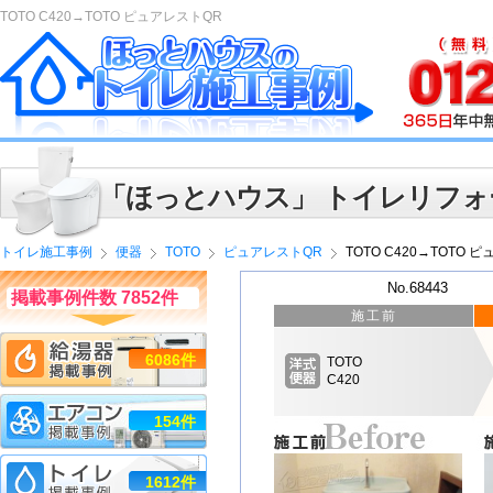
TOTO C420→TOTO ピュアレストQR
「ほっとハウス」 トイレリフォ
トイレ施工事例
便器
TOTO
ピュアレストQR
TOTO C420→TOTO 
No.68443
掲載事例件数 7852件
施工前
6086件
TOTO
C420
154件
1612件