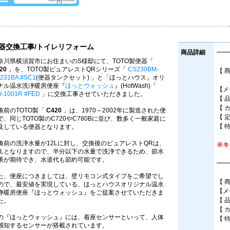
器交換工事/トイレリフォーム
商品詳細
━━
奈川県横須賀市にお住まいのS様邸にて、TOTO製便器「
20
」を、TOTO製ピュアレストQRシリーズ「
CS230BM-
【 
231BA #SC1
(便器タンクセット) 」と「ほっとハウス」オリ
床
ナル温水洗浄暖房便座『
ほっとウォッシュ
』(HotWash)「
【メ
-1001R #FED
」に交換工事させていただきました。
【 
【 
換前のTOTO製「
C420
」は、1970～2002年に製造された便
【 
で、同じTOTO製のC720やC780Bに並び、数多く一般家庭に
【 
及している便器となります。
換前の洗浄水量が12Lに対し、交換後のピュアレストQRは、
※キ
.8Lとなりますので、半分以下の水量で洗浄できるため、節水
果が期待でき、水道代も節約可能です。
━━
た、便座につきましては、壁リモコン式タイプをご希望でし
【 
ので、最安値を実現している、ほっとハウスオリジナル温水
【メ
浄暖房便座『ほっとウォッシュ』をご提案させていただきま
【 
た。
【 
の『ほっとウォッシュ』には、着座センサーといって、人体
【 
感知するセンサーが搭載されています。