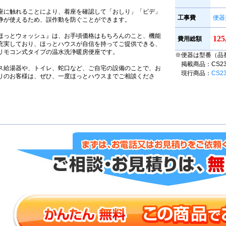
座に触れることにより、着座を確認して「おしり」「ビデ」
工事費
便器
浄が使えるため、誤作動を防ぐことができます。
ほっとウォッシュ』は、お手頃価格はもちろんのこと、機能
12
費用総額
充実しており、ほっとハウスが自信を持ってご提供できる、
リモコン式タイプの温水洗浄暖房便座です。
※便器は型番（品
掲載商品：CS230B
ス給湯器や、トイレ、蛇口など、ご自宅の設備のことで、お
現行商品：
CS2
りのお客様は、ぜひ、一度ほっとハウスまでご相談くださ
。