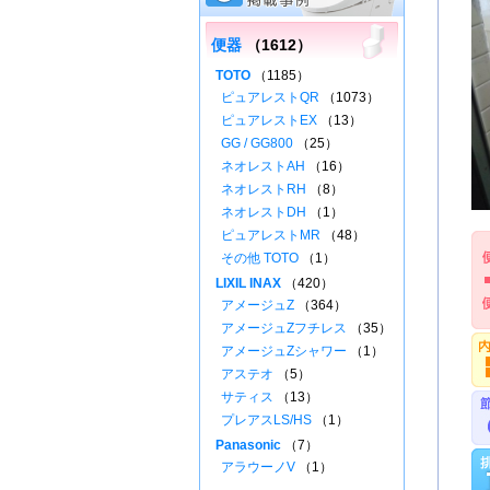
便器
（1612）
TOTO
（1185）
ピュアレストQR
（1073）
ピュアレストEX
（13）
GG / GG800
（25）
ネオレストAH
（16）
ネオレストRH
（8）
ネオレストDH
（1）
ピュアレストMR
（48）
その他 TOTO
（1）
LIXIL INAX
（420）
アメージュZ
（364）
アメージュZフチレス
（35）
アメージュZシャワー
（1）
アステオ
（5）
サティス
（13）
プレアスLS/HS
（1）
Panasonic
（7）
アラウーノV
（1）