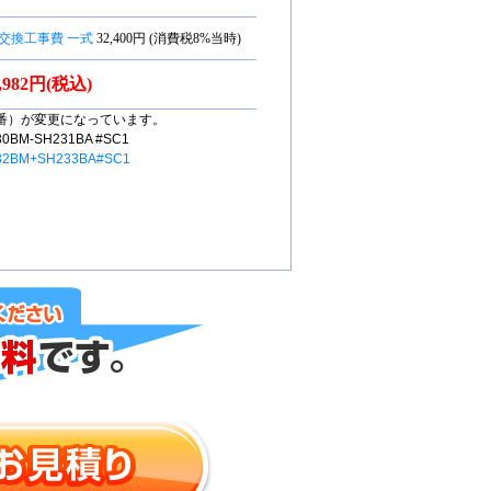
交換工事費 一式
32,400円 (消費税8%当時)
5,982円(税込)
番）が変更になっています。
M-SH231BA #SC1
32BM+SH233BA#SC1