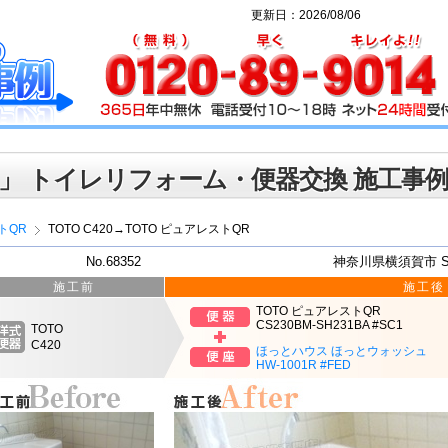
更新日：2026/08/06
」 トイレリフォーム・便器交換 施工事
トQR
TOTO C420→TOTO ピュアレストQR
No.68352
神奈川県横須賀市 
施工前
施工後
TOTO ピュアレストQR
CS230BM-SH231BA #SC1
TOTO
C420
ほっとハウス ほっとウォッシュ
HW-1001R #FED