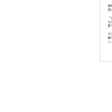
便
洗
『
も
壁
ガ
困
い