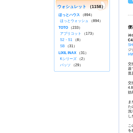
ウォシュレット
（1158）
ほっとハウス
（894）
ほっとウォッシュ
（894）
便
TOTO
（233）
アプリコット
（173）
神
S2・S1
（8）
C4
SH
SB
（31）
ジ
LIXIL INAX
（31）
HW
Kシリーズ
（2）
交
パッソ
（29）
器
普
交
4
効
ま
た
洗
し
こ
を