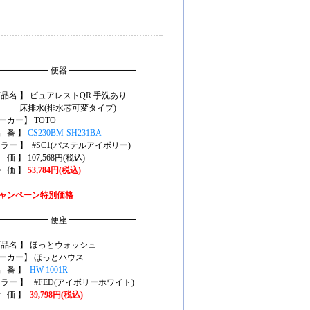
━━━━━━ 便器 ━━━━━━━━
商品名 】 ピュアレストQR 手洗あり
排水(排水芯可変タイプ)
ーカー】 TOTO
品 番 】
CS230BM-SH231BA
カラー 】 #SC1(パステルアイボリー)
定 価 】
107,568円
(税込)
特 価 】
53,784円(税込)
ャンペーン特別価格
━━━━━━ 便座 ━━━━━━━━
商品名 】 ほっとウォッシュ
ーカー】 ほっとハウス
品 番 】
HW-1001R
カラー 】 #FED(アイボリーホワイト)
特 価 】
39,798円(税込)