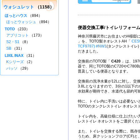
ウォシュレット
（1158）
ほっとハウス
（894）
ほっとウォッシュ
（894）
便器交換工事/トイレリフォー
TOTO
（233）
アプリコット
（173）
神奈川県藤沢市にお住まいのH様邸に
」を、TOTO製ネオレストAH「
CES
S2・S1
（8）
TCF9787) #NW1
(タンクレストイレ
SB
（31）
だきました。
LIXIL INAX
（31）
交換前のTOTO製「
C420
」は、197
Kシリーズ
（2）
器で、同じTOTO製のC720やC78
パッソ
（29）
普及している便器となります。
交換前の洗浄水量が12Lに対し、交
3.8Lとなりますので、3分の1以下
水効果が期待でき、水道代も節約可
特に、トイレ内に手洗いは必要ない
TOTOのタンクレストイレ ネオレ
トイレ内を、高級仕様に仕上げたい方
レストイレ ネオレストをご選択くだ
また、トイレを交換する際に、既存
うため、床クッションフロア(CF)と