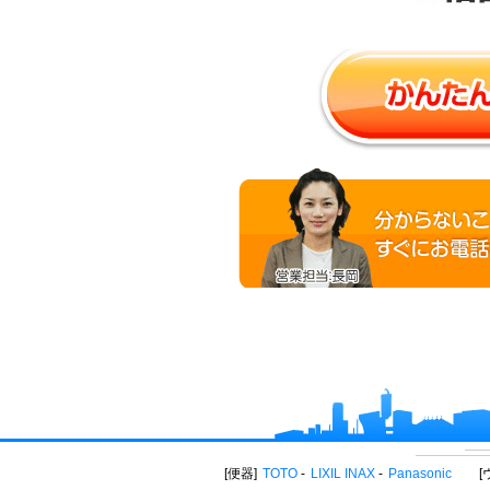
便器
TOTO
LIXIL INAX
Panasonic