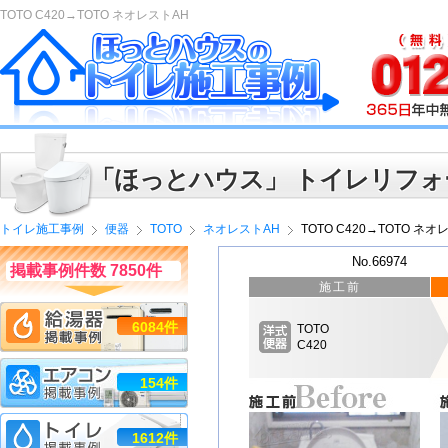
TOTO C420→TOTO ネオレストAH
「ほっとハウス」 トイレリフォ
トイレ施工事例
便器
TOTO
ネオレストAH
TOTO C420→TOTO ネオ
No.66974
掲載事例件数 7850件
施工前
6084件
TOTO
C420
154件
1612件