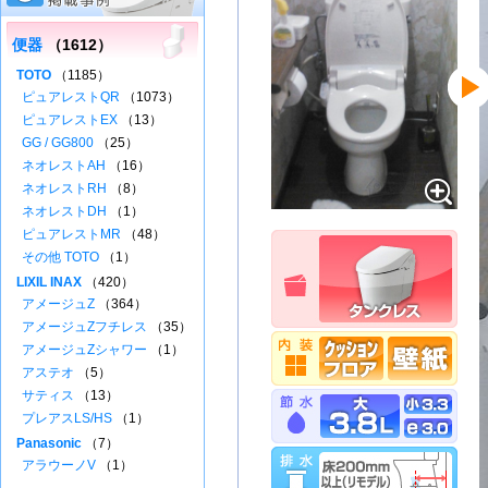
便器
（1612）
TOTO
（1185）
ピュアレストQR
（1073）
ピュアレストEX
（13）
GG / GG800
（25）
ネオレストAH
（16）
ネオレストRH
（8）
ネオレストDH
（1）
ピュアレストMR
（48）
その他 TOTO
（1）
LIXIL INAX
（420）
アメージュZ
（364）
アメージュZフチレス
（35）
アメージュZシャワー
（1）
アステオ
（5）
サティス
（13）
プレアスLS/HS
（1）
Panasonic
（7）
アラウーノV
（1）