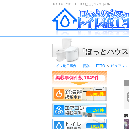
TOTO C720→TOTO ピュアレストQR
「ほっとハウス
トイレ施工事例
便器
TOTO
ピュアレス
掲載事例件数 7849件
6083件
154件
1612件