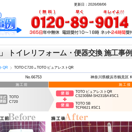
更新日：2026/08/06
」 トイレリフォーム・便器交換 施工事
トQR
TOTO C720→TOTO ピュアレストQR
No.66753
神奈川県横浜市鶴見区 
施工前
施工後
TOTO ピュアレストQR
CS230BM-SH231BA #SC1
TOTO
C720
TOTO SB
TCF6621 #SC1