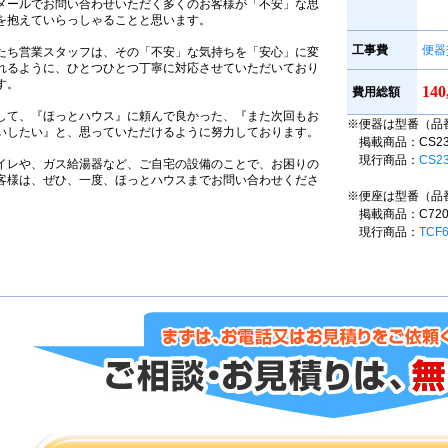
メールでお問い合わせいただく多くのお客様が「不安」な思
を抱えていらっしゃることと思います。
工事費
便器
たち営業スタッフは、その「不安」な気持ちを「安心」に変
れるように、ひとつひとつ丁寧に対応させていただいており
す。
14
費用総額
して、『ほっとハウス』に頼んで良かった、『また次回もお
※便器は型番（品
いしたい』と、思っていただけるように努力しております。
掲載商品：CS230B
現行商品：
CS2
イレや、ガス給湯器など、ご自宅の設備のことで、お困りの
客様は、ぜひ、一度、ほっとハウスまでお問い合わせくださ
。
※便座は型番（品
掲載商品：C72
現行商品：
TCF