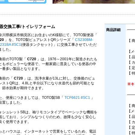
器交換工事/トイレリフォーム
商品詳細
━━
奈川県横浜市鶴見区にお住まいのK様邸にて、TOTO製便器「
20
」を、TOTO製ピュアレストQRシリーズ「
CS230BM-
【 
231BA #SC1
(便器タンクセット) 」に交換工事させていただ
床
ました。
【メ
【 
換前のTOTO製「
C720
」は、1976～2001年に製造されたも
【 
ともポピュラーな便器で、一般家庭に普及している便器の中
【 
一番多い製品となります。
【 
換前の「
C720
」は、洗浄水量が13Lに対し、交換後のピュ
レストQRは、4.8Lと半分以下になり水道代も節約可能とな
※キ
、節水効果が期待できます。
━━
た、便座につきましては、TOTO製SB「
TCF6621 #SC1
」
設置しました。
【 
【メ
ォシュレットSBは、袖リモコンタイプでベーシックな機能を
【 
載しており、シンプルなつくりのため、故障も少なく安心し
長く使用できます。
【 
【 
っとハウスは、インターネットで営業をしているため、電話
【 