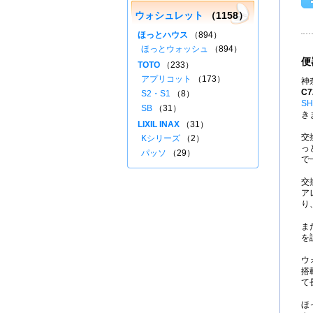
ウォシュレット
（1158）
ほっとハウス
（894）
ほっとウォッシュ
（894）
便
TOTO
（233）
アプリコット
（173）
神
C7
S2・S1
（8）
SH
SB
（31）
き
LIXIL INAX
（31）
交
Kシリーズ
（2）
っ
パッソ
（29）
で
交
ア
り
ま
を
ウ
搭
て
ほ