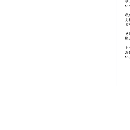
や
い
私
え
ま
そ
願
ト
お
い