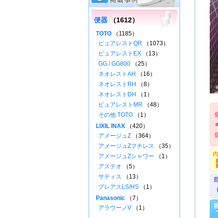
便器
（1612）
TOTO
（1185）
ピュアレストQR
（1073）
ピュアレストEX
（13）
GG / GG800
（25）
ネオレストAH
（16）
ネオレストRH
（8）
ネオレストDH
（1）
ピュアレストMR
（48）
その他 TOTO
（1）
LIXIL INAX
（420）
アメージュZ
（364）
アメージュZフチレス
（35）
アメージュZシャワー
（1）
アステオ
（5）
サティス
（13）
プレアスLS/HS
（1）
Panasonic
（7）
アラウーノV
（1）