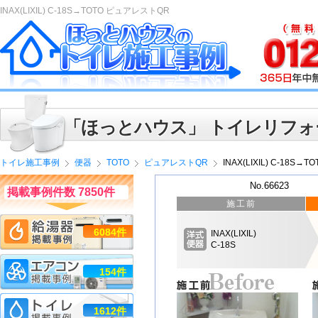
INAX(LIXIL) C-18S→TOTO ピュアレストQR
「ほっとハウス」 トイレリフォ
トイレ施工事例
便器
TOTO
ピュアレストQR
INAX(LIXIL) C-18S
No.66623
掲載事例件数 7850件
施工前
6084件
INAX(LIXIL)
C-18S
154件
1612件