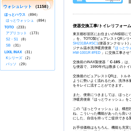
ウォシュレット
（1158）
ほっとハウス
（894）
ほっとウォッシュ
（894）
便器交換工事/トイレリフォー
TOTO
（233）
アプリコット
（173）
東京都杉並区にお住まいのN様邸にて
」を、TOTO製ピュアレストQRシ
S2・S1
（8）
SH231BA #SC1
(便器タンクセット)
SB
（31）
ジナル温水洗浄暖房便座『
ほっとウ
LIXIL INAX
（31）
HW-1001R #FED
」に交換工事させ
Kシリーズ
（2）
交換前のINAX製便器「
C-18S
」は、
パッソ
（29）
な便器で、1990年代は数多くのト
交換後のピュアレストQRは、トル
ように勢いよく流れるため、洗浄水量
をキレイに流すことができます。
また、便座につきましては、ほっと
浄暖房便座『ほっとウォッシュ』を
この『ほっとウォッシュ』は、構想
ね、こういった機能があったら良い
にした、自信を持ってご提供できる
お手頃価格はもちろん、機能も充実