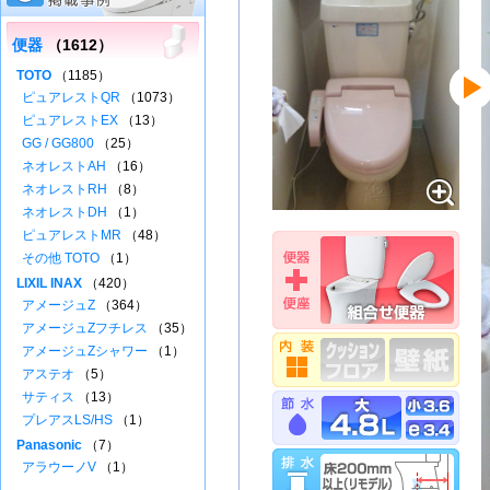
便器
（1612）
TOTO
（1185）
ピュアレストQR
（1073）
ピュアレストEX
（13）
GG / GG800
（25）
ネオレストAH
（16）
ネオレストRH
（8）
ネオレストDH
（1）
ピュアレストMR
（48）
その他 TOTO
（1）
LIXIL INAX
（420）
アメージュZ
（364）
アメージュZフチレス
（35）
アメージュZシャワー
（1）
アステオ
（5）
サティス
（13）
プレアスLS/HS
（1）
Panasonic
（7）
アラウーノV
（1）