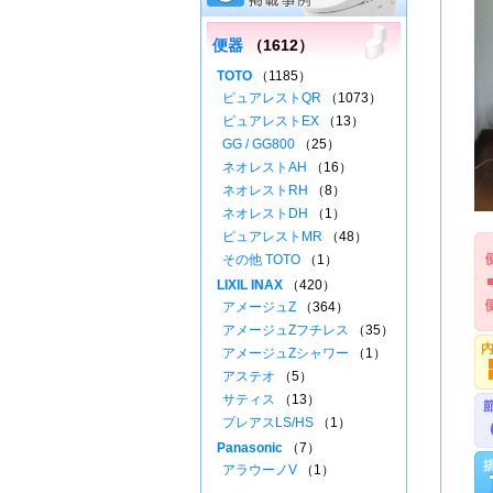
便器
（1612）
TOTO
（1185）
ピュアレストQR
（1073）
ピュアレストEX
（13）
GG / GG800
（25）
ネオレストAH
（16）
ネオレストRH
（8）
ネオレストDH
（1）
ピュアレストMR
（48）
その他 TOTO
（1）
LIXIL INAX
（420）
アメージュZ
（364）
アメージュZフチレス
（35）
アメージュZシャワー
（1）
アステオ
（5）
サティス
（13）
プレアスLS/HS
（1）
Panasonic
（7）
アラウーノV
（1）