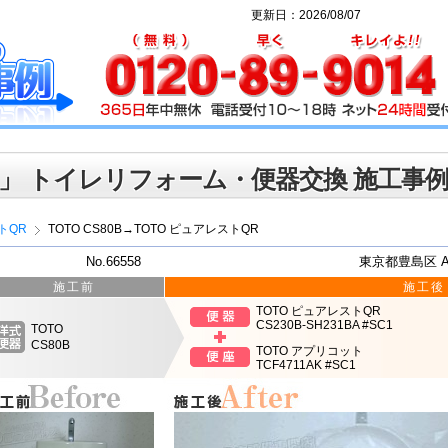
更新日：2026/08/07
」 トイレリフォーム・便器交換 施工事
トQR
TOTO CS80B→TOTO ピュアレストQR
No.66558
東京都豊島区 
施工前
施工後
TOTO ピュアレストQR
CS230B-SH231BA #SC1
TOTO
CS80B
TOTO アプリコット
TCF4711AK #SC1