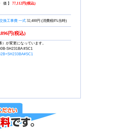
特 価 】
77,112円(税込)
交換工事費 一式
32,400円 (消費税8%当時)
7,896円(税込)
番）が変更になっています。
-SH231BA #SC1
32B+SH233BA#SC1