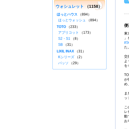
ウォシュレット
（1158）
ほっとハウス
（894）
ほっとウォッシュ
（894）
便
TOTO
（233）
アプリコット
（173）
東
」
S2・S1
（8）
#S
SB
（31）
た
LIXIL INAX
（31）
交
Kシリーズ
（2）
よ
パッソ
（29）
を
T
が
め
ま
ッ
こ
レ
動
お