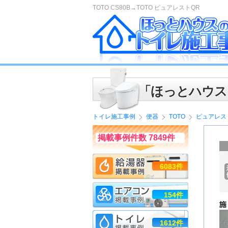
TOTO CS80B→TOTO ピュアレストQR
「ほっとハウス
トイレ施工事例
便器
TOTO
ピュアレス
掲載事例件数 7849件
6083件
154件
1612件