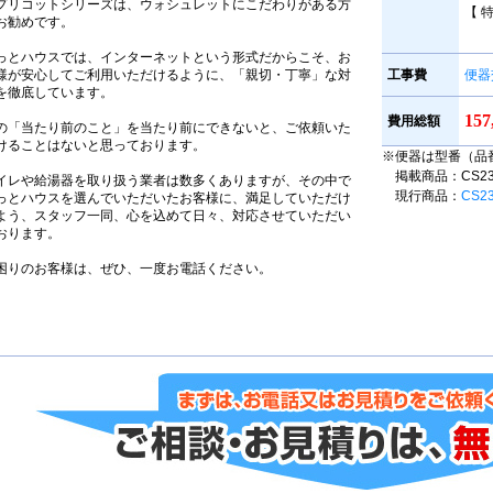
プリコットシリーズは、ウォシュレットにこだわりがある方
【 
お勧めです。
っとハウスでは、インターネットという形式だからこそ、お
様が安心してご利用いただけるように、「親切・丁寧」な対
工事費
便器
を徹底しています。
15
費用総額
の「当たり前のこと」を当たり前にできないと、ご依頼いた
けることはないと思っております。
※便器は型番（品
掲載商品：CS230B
イレや給湯器を取り扱う業者は数多くありますが、その中で
現行商品：
CS2
っとハウスを選んでいただいたお客様に、満足していただけ
よう、スタッフ一同、心を込めて日々、対応させていただい
おります。
困りのお客様は、ぜひ、一度お電話ください。