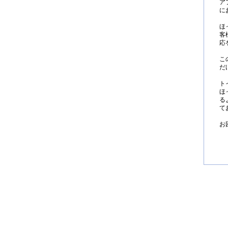
ア
に
ほ
客
応
こ
だ
ト
ほ
る
て
お