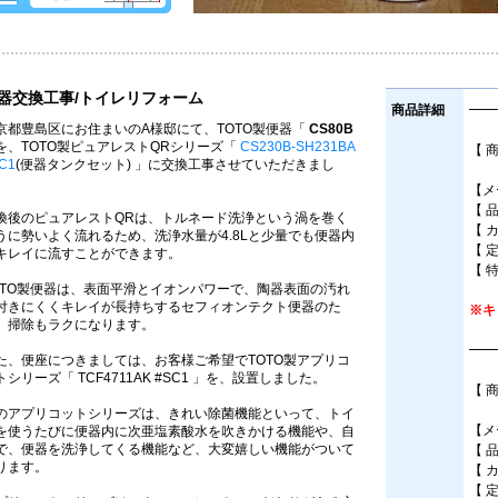
器交換工事/トイレリフォーム
商品詳細
━━
京都豊島区にお住まいのA様邸にて、TOTO製便器「
CS80B
を、TOTO製ピュアレストQRシリーズ「
CS230B-SH231BA
【 
C1
(便器タンクセット) 」に交換工事させていただきまし
床排
。
【メ
【 
換後のピュアレストQRは、トルネード洗浄という渦を巻く
【 
うに勢いよく流れるため、洗浄水量が4.8Lと少量でも便器内
【 
キレイに流すことができます。
【 
OTO製便器は、表面平滑とイオンパワーで、陶器表面の汚れ
付きにくくキレイが長持ちするセフィオンテクト便器のた
※キ
、掃除もラクになります。
━━
た、便座につきましては、お客様ご希望でTOTO製アプリコ
トシリーズ「 TCF4711AK #SC1 」を、設置しました。
【 
(
のアプリコットシリーズは、きれい除菌機能といって、トイ
【メ
を使うたびに便器内に次亜塩素酸水を吹きかける機能や、自
で、便器を洗浄してくる機能など、大変嬉しい機能がついて
【 品
ります。
【 
【 