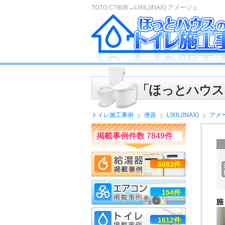
TOTO C780B→LIXIL(INAX) アメージュ
「ほっとハウス
トイレ施工事例
便器
LIXIL(INAX)
アメ
掲載事例件数 7849件
6083件
154件
1612件