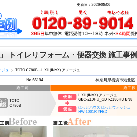
更新日：2026/08/06
」 トイレリフォーム・便器交換 施工事
ージュ
TOTO C780B→LIXIL(INAX) アメージュ
No.66194
神奈川県横浜市港北区 
施工前
施工後
LIXIL(INAX) アメージュ
GBC-Z10HU_GDT-Z180HU BN8
TOTO
C780B
ほっとハウス ほっとウォッシュ
HW-1001R #FED