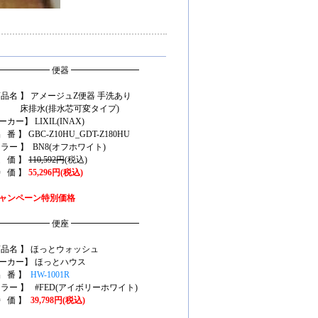
━━━━━━ 便器 ━━━━━━━━
商品名 】 アメージュZ便器 手洗あり
排水(排水芯可変タイプ)
カー】 LIXIL(INAX)
 番 】 GBC-Z10HU_GDT-Z180HU
カラー 】 BN8(オフホワイト)
定 価 】
110,592円
(税込)
特 価 】
55,296円(税込)
ャンペーン特別価格
━━━━━━ 便座 ━━━━━━━━
商品名 】 ほっとウォッシュ
ーカー】 ほっとハウス
品 番 】
HW-1001R
カラー 】 #FED(アイボリーホワイト)
特 価 】
39,798円(税込)