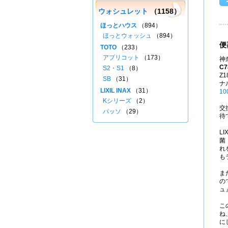
ウォシュレット
（1158）
ほっとハウス
（894）
ほっとウォッシュ
（894）
便
TOTO
（233）
アプリコット
（173）
神
C7
S2・S1
（8）
Z
SB
（31）
ナ
LIXIL INAX
（31）
10
Kシリーズ
（2）
交
パッソ
（29）
待
L
菌
れ
も
ま
の
ュ
こ
ね
に