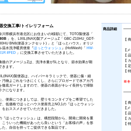
器交換工事/トイレリフォーム
商品詳細
━━
奈川県横浜市港北区にお住まいのI様邸にて、TOTO製便器「
80B
」を、LIXIL(INAX)製アメージュZ「 GBC-Z10HU_GDT-
【 
180HU BN8(便器タンクセット) 」と「ほっとハウス」オリジ
床
ル温水洗浄暖房便座『
ほっとウォッシュ
』(HotWash)「
HW-
【メー
01R #FED
」に交換工事させていただきました。
【 品
【 
換後のアメージュZは、洗浄水量が5Lとなり、節水効果が期
【 
できます。
【 
IXIL(INAX)製便器は、ハイパーキラミックで、便器に傷・細
・汚物よごれをつきにくくし、さらにプロガードで水アカ汚
※キ
を徹底ガードしますので、便器の表面がキレイ長持ちで掃除
ラクになります。
━━
た、便座につきましては、壁リモコンタイプをご希望でした
【 
で、低価格でほっとハウス便座売上NO,1の『ほっとウォッシ
【メ
』をおススメさせていただきました。
【 
の『ほっとウォッシュ』は、構想段階から、開発に開発を重
【 
、こういった機能があったら良いという「お客様の声」を形
【 
した、自信を持ってご提供できる製品です。