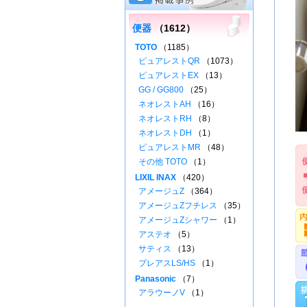
便器
（1612）
TOTO
（1185）
ピュアレストQR
（1073）
ピュアレストEX
（13）
GG / GG800
（25）
ネオレストAH
（16）
ネオレストRH
（8）
ネオレストDH
（1）
ピュアレストMR
（48）
その他 TOTO
（1）
LIXIL INAX
（420）
アメージュZ
（364）
アメージュZフチレス
（35）
アメージュZシャワー
（1）
アステオ
（5）
サティス
（13）
プレアスLS/HS
（1）
Panasonic
（7）
アラウーノV
（1）