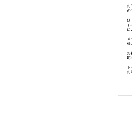
お
の
ほ
す
に
メ
様
お
応
ト
お