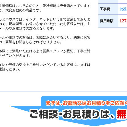
手頃価格はもちろんのこと、洗浄機能は充分備わっています
工事費
便器
で、大変お勧めの商品です。
っとハウスでは、インターネットという形で営業しておりま
12
費用総額
ので、現場調査にお伺いさせていただいたお客様以外は、主
メールやお電話での対応となります。
ールや電話での対応は、実際にお会いするより、的確にお客
のご要望をお聞きしなければなりません。
客様にご満足いただけるよう営業スタッフが親切、丁寧に対
させていただきます。
イレや設備の交換をご検討いただいているお客様は、まずは
電話ください。