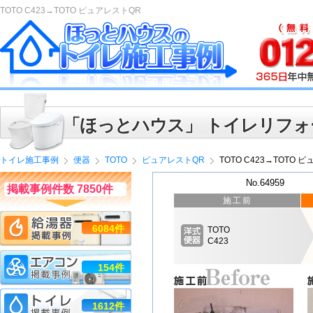
TOTO C423→TOTO ピュアレストQR
「ほっとハウス」 トイレリフォ
トイレ施工事例
便器
TOTO
ピュアレストQR
TOTO C423→TOTO 
No.64959
掲載事例件数 7850件
施工前
6084件
TOTO
C423
154件
1612件