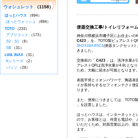
ウォシュレット
（1158）
ほっとハウス
（894）
ほっとウォッシュ
（894）
便器交換工事/トイレリフォー
TOTO
（233）
アプリコット
（173）
神奈川県横浜市磯子区にお住まいのK
C423
」を、TOTO製ピュアレストQ
S2・S1
（8）
SH231BA #SC1
(便器タンクセット)
SB
（31）
きました。
LIXIL INAX
（31）
交換前の「
C423
」は、洗浄水量が1
Kシリーズ
（2）
アレストQRは洗浄水量が4.8Lとなり
パッソ
（29）
ため、大幅に節水が可能となります
表面平滑とイオンパワーで、陶器表
イが長持ちするセフィオンテクト便
ります。
また、便座につきましては、TOTO
」を設置しました。
ほっとハウスは、インターネットと
ので、お客様とは、何度も電話や、
いただくため、対面営業以上の、親
ます。