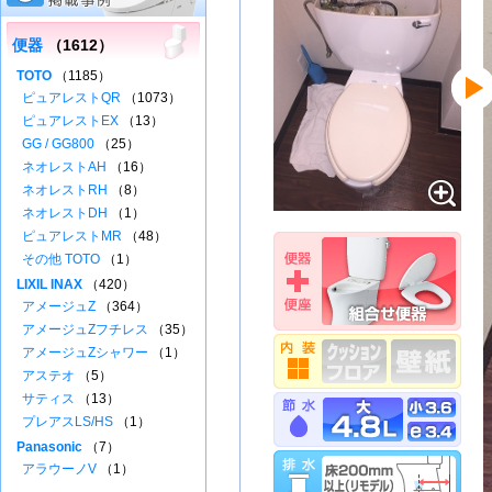
便器
（1612）
TOTO
（1185）
ピュアレストQR
（1073）
ピュアレストEX
（13）
GG / GG800
（25）
ネオレストAH
（16）
ネオレストRH
（8）
ネオレストDH
（1）
ピュアレストMR
（48）
その他 TOTO
（1）
LIXIL INAX
（420）
アメージュZ
（364）
アメージュZフチレス
（35）
アメージュZシャワー
（1）
アステオ
（5）
サティス
（13）
プレアスLS/HS
（1）
Panasonic
（7）
アラウーノV
（1）