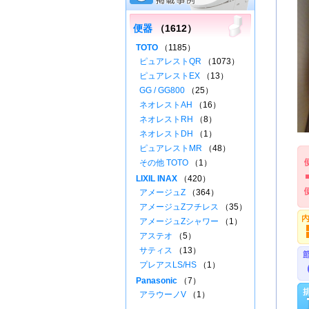
便器
（1612）
TOTO
（1185）
ピュアレストQR
（1073）
ピュアレストEX
（13）
GG / GG800
（25）
ネオレストAH
（16）
ネオレストRH
（8）
ネオレストDH
（1）
ピュアレストMR
（48）
その他 TOTO
（1）
LIXIL INAX
（420）
アメージュZ
（364）
アメージュZフチレス
（35）
アメージュZシャワー
（1）
アステオ
（5）
サティス
（13）
プレアスLS/HS
（1）
Panasonic
（7）
アラウーノV
（1）