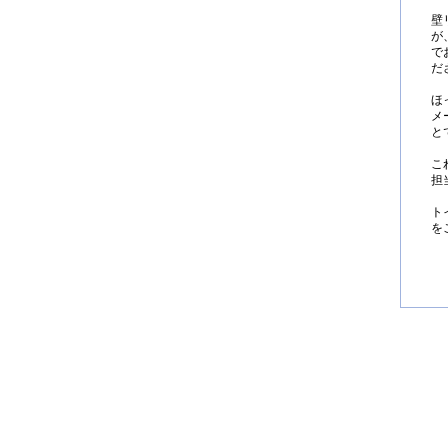
壁
が
で
だ
ほ
メ
と
こ
担
ト
を