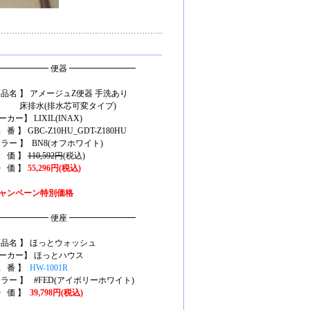
━━━━━━ 便器 ━━━━━━━━
商品名 】 アメージュZ便器 手洗あり
排水(排水芯可変タイプ)
カー】 LIXIL(INAX)
 番 】 GBC-Z10HU_GDT-Z180HU
カラー 】 BN8(オフホワイト)
定 価 】
110,592円
(税込)
特 価 】
55,296円(税込)
ャンペーン特別価格
━━━━━━ 便座 ━━━━━━━━
商品名 】 ほっとウォッシュ
ーカー】 ほっとハウス
品 番 】
HW-1001R
カラー 】 #FED(アイボリーホワイト)
特 価 】
39,798円(税込)