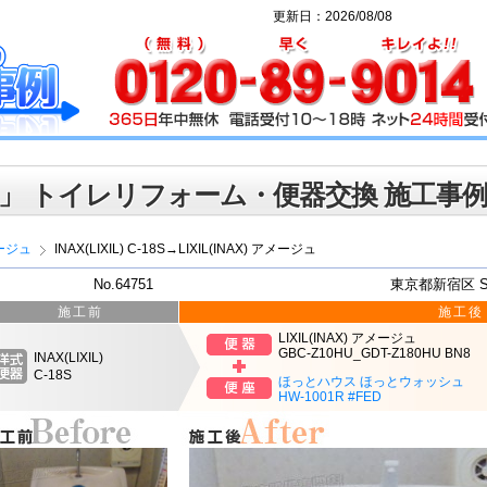
更新日：2026/08/08
」 トイレリフォーム・便器交換 施工事
ージュ
INAX(LIXIL) C-18S→LIXIL(INAX) アメージュ
No.64751
東京都新宿区 
施工前
施工後
LIXIL(INAX) アメージュ
GBC-Z10HU_GDT-Z180HU BN8
INAX(LIXIL)
C-18S
ほっとハウス ほっとウォッシュ
HW-1001R #FED