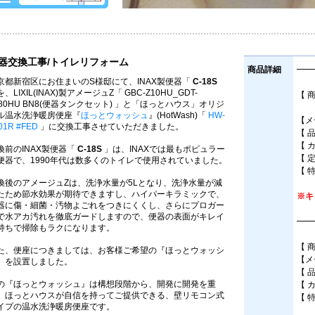
器交換工事/トイレリフォーム
商品詳細
━━
京都新宿区にお住まいのS様邸にて、INAX製便器「
C-18S
、LIXIL(INAX)製アメージュZ「 GBC-Z10HU_GDT-
【 
180HU BN8(便器タンクセット) 」と「ほっとハウス」オリジ
床
ル温水洗浄暖房便座『
ほっとウォッシュ
』(HotWash)「
HW-
【メー
01R #FED
」に交換工事させていただきました。
【 品
【 
換前のINAX製便器「
C-18S
」は、INAXでは最もポピュラー
【 
便器で、1990年代は数多くのトイレで使用されていました。
【 
換後のアメージュZは、洗浄水量が5Lとなり、洗浄水量が減
たため節水効果が期待できますし、ハイパーキラミックで、
※キ
器に傷・細菌・汚物よごれをつきにくくし、さらにプロガー
で水アカ汚れを徹底ガードしますので、便器の表面がキレイ
━━
持ちで掃除もラクになります。
【 
た、便座につきましては、お客様ご希望の『ほっとウォッシ
【メ
』を設置しました。
【 
の『ほっとウォッシュ』は構想段階から、開発に開発を重
【 
、ほっとハウスが自信を持ってご提供できる、壁リモコン式
【 
イプの温水洗浄暖房便座です。