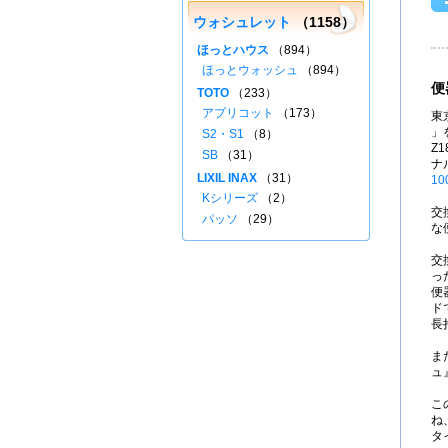
ウォシュレット
（1158）
ほっとハウス
（894）
ほっとウォッシュ
（894）
便
TOTO
（233）
アプリコット
（173）
東
」を
S2・S1
（8）
Z
SB
（31）
ナ
LIXIL INAX
（31）
10
Kシリーズ
（2）
交
パッソ
（29）
な
交
っ
便
ド
長
ま
ュ
こ
ね
タ