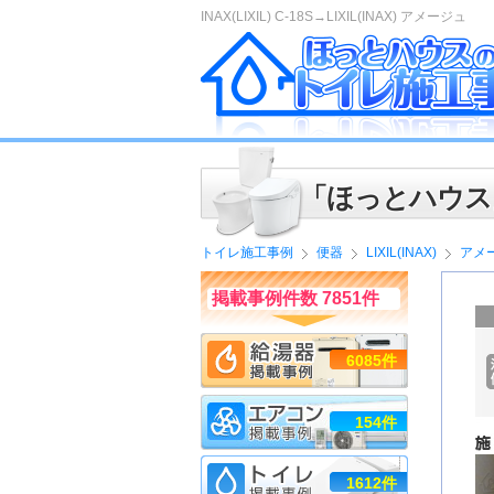
INAX(LIXIL) C-18S→LIXIL(INAX) アメージュ
「ほっとハウス
トイレ施工事例
便器
LIXIL(INAX)
アメ
掲載事例件数 7851件
6085件
154件
1612件