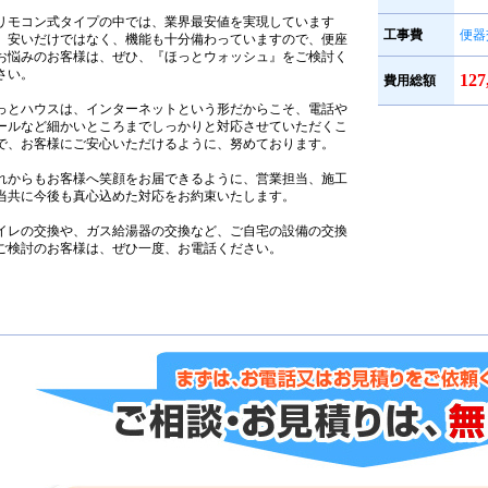
リモコン式タイプの中では、業界最安値を実現しています
工事費
便器
、安いだけではなく、機能も十分備わっていますので、便座
お悩みのお客様は、ぜひ、『ほっとウォッシュ』をご検討く
さい。
12
費用総額
っとハウスは、インターネットという形だからこそ、電話や
ールなど細かいところまでしっかりと対応させていただくこ
で、お客様にご安心いただけるように、努めております。
れからもお客様へ笑顔をお届できるように、営業担当、施工
当共に今後も真心込めた対応をお約束いたします。
イレの交換や、ガス給湯器の交換など、ご自宅の設備の交換
ご検討のお客様は、ぜひ一度、お電話ください。