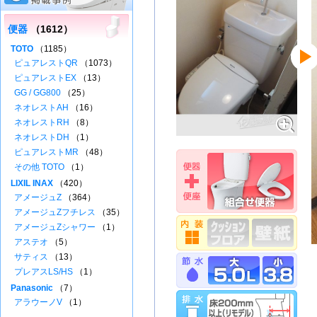
便器
（1612）
TOTO
（1185）
ピュアレストQR
（1073）
ピュアレストEX
（13）
GG / GG800
（25）
ネオレストAH
（16）
ネオレストRH
（8）
ネオレストDH
（1）
ピュアレストMR
（48）
その他 TOTO
（1）
LIXIL INAX
（420）
アメージュZ
（364）
アメージュZフチレス
（35）
アメージュZシャワー
（1）
アステオ
（5）
サティス
（13）
プレアスLS/HS
（1）
Panasonic
（7）
アラウーノV
（1）