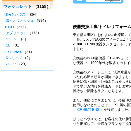
ウォシュレット
（1158）
ほっとハウス
（894）
ほっとウォッシュ
（894）
便器交換工事/トイレリフォー
TOTO
（233）
アプリコット
（173）
東京都大田区にお住まいのH様邸にて
S2・S1
（8）
」を、LIXIL(INAX)製アメージュZ「 G
Z180HU BN8(便器タンクセット)
SB
（31）
ました。
LIXIL INAX
（31）
Kシリーズ
（2）
交換前のINAX製便器「
C-18S
」は、
な便器で、1990年代は数多くのト
パッソ
（29）
交換後のアメージュZは、洗浄水量が
ったため節水効果が期待できますし
便器に傷・細菌・汚物よごれをつき
ドで水アカ汚れを徹底ガードします
長持ちで掃除もラクになります。
また、便座につきましては、今後H
使用しないとのことで、LIXIL製の
「
CF-49AT BN8
」を設置しました
ほっとハウスでは、お客様の使い勝
りと把握して、最適なプランをご提