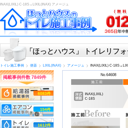
INAX(LIXIL) C-18S→LIXIL(INAX) アメージュ
「ほっとハウス」 トイレリフォ
トイレ施工事例
便器
LIXIL(INAX)
アメージュ
INAX(LIXIL) C-18S→L
No.64608
掲載事例件数 7849件
施工前
6083件
INAX(LIXIL)
C-18S
154件
1612件