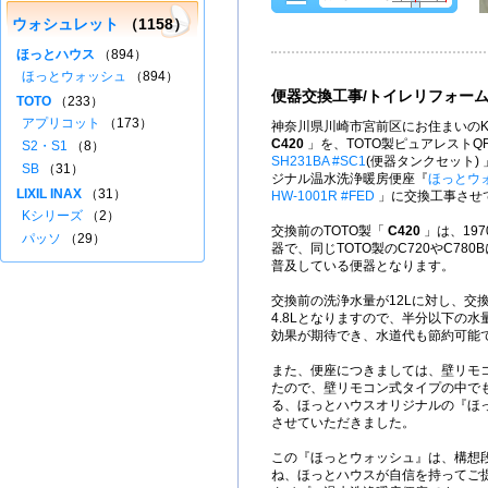
ウォシュレット
（1158）
ほっとハウス
（894）
ほっとウォッシュ
（894）
便器交換工事/トイレリフォー
TOTO
（233）
アプリコット
（173）
神奈川県川崎市宮前区にお住まいのK
C420
」を、TOTO製ピュアレストQ
S2・S1
（8）
SH231BA #SC1
(便器タンクセット)
SB
（31）
ジナル温水洗浄暖房便座『
ほっとウ
LIXIL INAX
（31）
HW-1001R #FED
」に交換工事させ
Kシリーズ
（2）
交換前のTOTO製「
C420
」は、197
パッソ
（29）
器で、同じTOTO製のC720やC78
普及している便器となります。
交換前の洗浄水量が12Lに対し、交
4.8Lとなりますので、半分以下の
効果が期待でき、水道代も節約可能
また、便座につきましては、壁リモ
たので、壁リモコン式タイプの中で
る、ほっとハウスオリジナルの『ほ
させていただきました。
この『ほっとウォッシュ』は、構想
ね、ほっとハウスが自信を持ってご