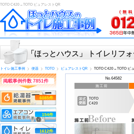
TOTO C420→TOTO ピュアレストQR
「ほっとハウス」 トイレリフォ
トイレ施工事例
便器
TOTO
ピュアレストQR
TOTO C420→TOTO 
No.64582
掲載事例件数 7851件
施工前
6085件
TOTO
C420
154件
1612件