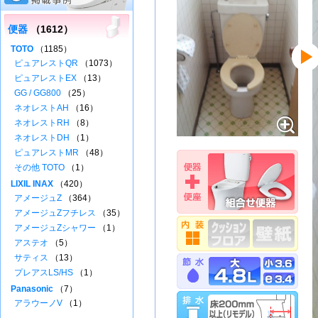
便器
（1612）
TOTO
（1185）
ピュアレストQR
（1073）
ピュアレストEX
（13）
GG / GG800
（25）
ネオレストAH
（16）
ネオレストRH
（8）
ネオレストDH
（1）
ピュアレストMR
（48）
その他 TOTO
（1）
LIXIL INAX
（420）
アメージュZ
（364）
アメージュZフチレス
（35）
アメージュZシャワー
（1）
アステオ
（5）
サティス
（13）
プレアスLS/HS
（1）
Panasonic
（7）
アラウーノV
（1）