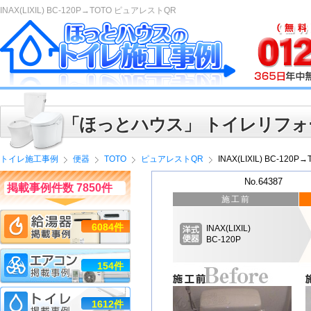
INAX(LIXIL) BC-120P→TOTO ピュアレストQR
「ほっとハウス」 トイレリフォ
トイレ施工事例
便器
TOTO
ピュアレストQR
INAX(LIXIL) BC-12
No.64387
掲載事例件数 7850件
施工前
6084件
INAX(LIXIL)
BC-120P
154件
1612件