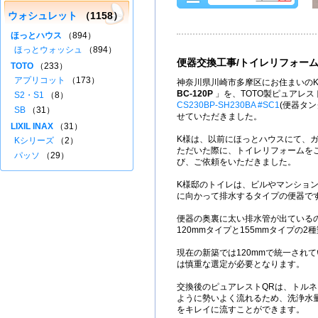
ウォシュレット
（1158）
ほっとハウス
（894）
ほっとウォッシュ
（894）
便器交換工事/トイレリフォー
TOTO
（233）
アプリコット
（173）
神奈川県川崎市多摩区にお住まいのK
BC-120P
」を、TOTO製ピュアレス
S2・S1
（8）
CS230BP-SH230BA #SC1
(便器タン
SB
（31）
せていただきました。
LIXIL INAX
（31）
K様は、以前にほっとハウスにて、
Kシリーズ
（2）
ただいた際に、トイレリフォームを
パッソ
（29）
び、ご依頼をいただきました。
K様邸のトイレは、ビルやマンショ
に向かって排水するタイプの便器で
便器の奥裏に太い排水管が出ている
120mmタイプと155mmタイプの2
現在の新築では120mmで統一され
は慎重な選定が必要となります。
交換後のピュアレストQRは、トル
ように勢いよく流れるため、洗浄水量
をキレイに流すことができます。