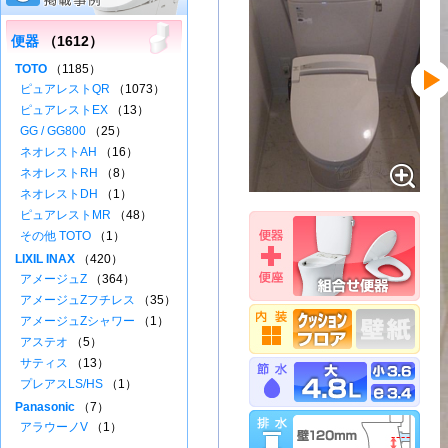
便器
（1612）
TOTO
（1185）
ピュアレストQR
（1073）
ピュアレストEX
（13）
GG / GG800
（25）
ネオレストAH
（16）
ネオレストRH
（8）
ネオレストDH
（1）
ピュアレストMR
（48）
その他 TOTO
（1）
LIXIL INAX
（420）
アメージュZ
（364）
アメージュZフチレス
（35）
アメージュZシャワー
（1）
アステオ
（5）
サティス
（13）
プレアスLS/HS
（1）
Panasonic
（7）
アラウーノV
（1）