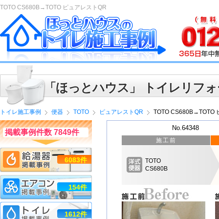
TOTO CS680B→TOTO ピュアレストQR
「ほっとハウス」 トイレリフォ
トイレ施工事例
便器
TOTO
ピュアレストQR
TOTO CS680B→TOT
No.64348
掲載事例件数 7849件
施工前
6083件
TOTO
CS680B
154件
1612件