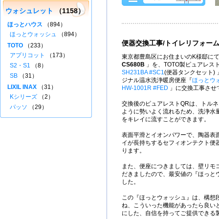
ウォシュレット
（1158）
ほっとハウス
（894）
ほっとウォッシュ
（894）
便器交換工事/トイレリフォー
TOTO
（233）
アプリコット
（173）
東京都豊島区にお住まいのK様邸にて
CS680B
」を、TOTO製ピュアレス
S2・S1
（8）
SH231BA #SC1
(便器タンクセット)
SB
（31）
ジナル温水洗浄暖房便座『
ほっとウ
LIXIL INAX
（31）
HW-1001R #FED
」に交換工事させ
Kシリーズ
（2）
交換後のピュアレストQRは、トル
パッソ
（29）
ように勢いよく流れるため、洗浄水量
をキレイに流すことができます。
表面平滑とイオンパワーで、陶器表
イが長持ちするセフィオンテクト便
ります。
また、便座につきましては、壁リモ
だきましたので、最安値の『ほっと
した。
この『ほっとウォッシュ』は、構想
ね、こういった機能があったら良い
にした、自信を持ってご提供できる