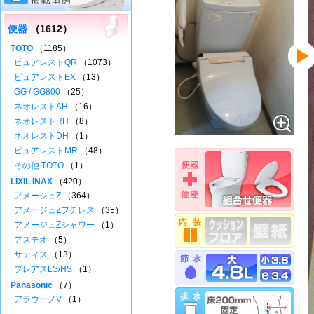
便器
（1612）
TOTO
（1185）
ピュアレストQR
（1073）
ピュアレストEX
（13）
GG / GG800
（25）
ネオレストAH
（16）
ネオレストRH
（8）
ネオレストDH
（1）
ピュアレストMR
（48）
その他 TOTO
（1）
LIXIL INAX
（420）
アメージュZ
（364）
アメージュZフチレス
（35）
アメージュZシャワー
（1）
アステオ
（5）
サティス
（13）
プレアスLS/HS
（1）
Panasonic
（7）
アラウーノV
（1）