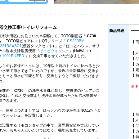
器交換工事/トイレリフォーム
商品詳細
━━
京都大田区にお住まいのM様邸にて、TOTO製便器「
C730
を、TOTO製ピュアレストQRシリーズ「
CS230BM-
【 
231BA #SC1
(便器タンクセット) 」と「ほっとハウス」オリ
床
ナル温水洗浄暖房便座『
ほっとウォッシュ
』(HotWash)「
【メ
-1001R #FED
」に交換工事させていただきました。
【 
【 
ちらのお客様のトイレは、10年以上前のトイレに比べると少
【 
い水量で節水できていたのですが、最近の最新機種に交換す
【 
ともっと節水が可能と知り、交換しようとご依頼いただきま
た。
※キ
換前の「
C730
」の洗浄水量8Lに対し、交換後のピュアレス
QRは、4.8Lと交換前より洗浄水量が減ったため節水効果が
待できます。
━━
た、便座につきましては、ほっとハウス便座売上NO.1の『ほ
【 
とウォッシュ』を設置しました。
【メ
に設置するリモコンタイプの中で、業界最安値を実現してい
【 
すが、もちろん安いだけではなく、機能も充実しています。
【 
【 