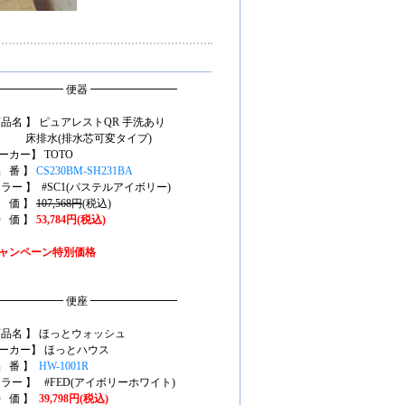
━━━━━━ 便器 ━━━━━━━━
商品名 】 ピュアレストQR 手洗あり
排水(排水芯可変タイプ)
ーカー】 TOTO
品 番 】
CS230BM-SH231BA
カラー 】 #SC1(パステルアイボリー)
定 価 】
107,568円
(税込)
特 価 】
53,784円(税込)
ャンペーン特別価格
━━━━━━ 便座 ━━━━━━━━
商品名 】 ほっとウォッシュ
ーカー】 ほっとハウス
品 番 】
HW-1001R
カラー 】 #FED(アイボリーホワイト)
特 価 】
39,798円(税込)