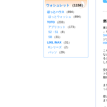
ウォシュレット
（1158）
ほっとハウス
（894）
ほっとウォッシュ
（894）
便
TOTO
（233）
アプリコット
（173）
東
」
S2・S1
（8）
SH
SB
（31）
ジ
LIXIL INAX
（31）
HW
Kシリーズ
（2）
こ
パッソ
（29）
な
る
し
交
ト
期
ま
っ
壁
ま