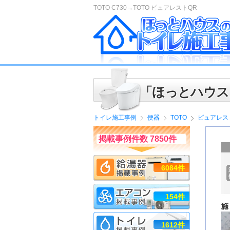
TOTO C730→TOTO ピュアレストQR
「ほっとハウス
トイレ施工事例
便器
TOTO
ピュアレス
掲載事例件数 7850件
6084件
154件
1612件