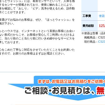
ほっとウォッシュ』には、着座センサーといって、人体を感
するセンサーが搭載されており、便座に触れることにより、
座を確認して「おしり」「ビデ」洗浄が使えるため、誤作動
防ぐことができます。
工事費
便器
座選びでお悩みのお客様は、ぜひ、『ほっとウォッシュ』を
検討下さい。
12
費用総額
っとハウスでは、インターネットという直接お客様にお会い
※便器は型番（品
ない形式だからこそ、お客様が安心してご利用いただけるよ
掲載商品：CS230B
に、当たり前のこと当たり前に行いきめ細やかなサービスを
現行商品：
CS2
求しております。
心をこめた丁寧なご対応をさせていただくことをお約束いた
ますので、お困りのお客様はまずはお電話ください。