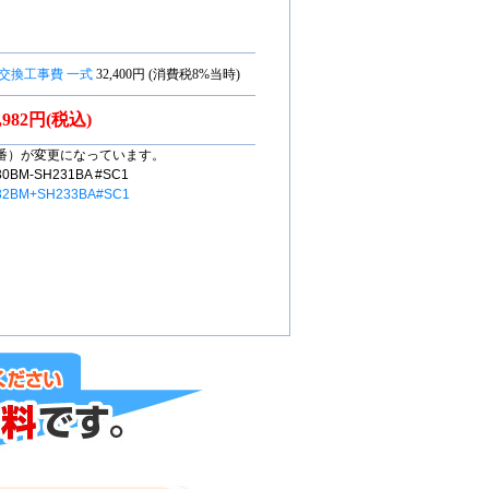
交換工事費 一式
32,400円 (消費税8%当時)
5,982円(税込)
番）が変更になっています。
M-SH231BA #SC1
32BM+SH233BA#SC1