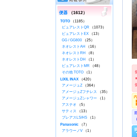
便器
（1612）
TOTO
（1185）
ピュアレストQR
（1073）
ピュアレストEX
（13）
GG / GG800
（25）
ネオレストAH
（16）
ネオレストRH
（8）
ネオレストDH
（1）
ピュアレストMR
（48）
その他 TOTO
（1）
LIXIL INAX
（420）
アメージュZ
（364）
アメージュZフチレス
（35）
アメージュZシャワー
（1）
アステオ
（5）
サティス
（13）
プレアスLS/HS
（1）
Panasonic
（7）
アラウーノV
（1）