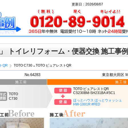
更新日：2026/08/07
」 トイレリフォーム・便器交換 施工事
トQR
TOTO C730→TOTO ピュアレストQR
No.64283
東京都大田区 
施工前
施工後
TOTO ピュアレストQR
CS230BM-SH231BA #SC1
TOTO
C730
ほっとハウス ほっとウォッシュ
HW-1001R #FED