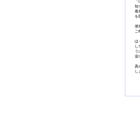
『
知
着
を
便
ご
ほ
し
う
追
真
し