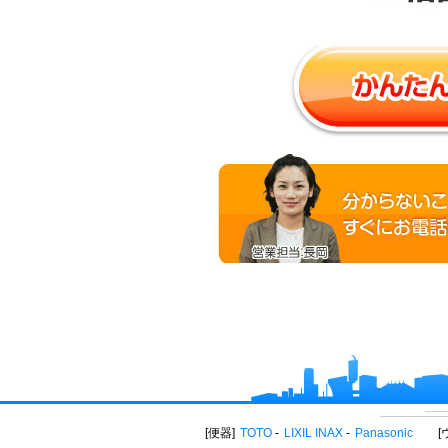
便器
TOTO
LIXIL INAX
Panasonic