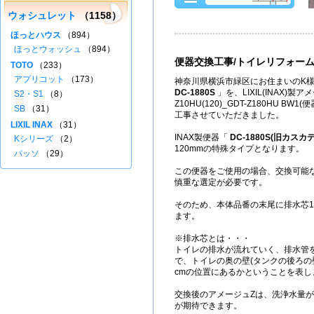
ウォシュレット
（1158）
ほっとハウス
（894）
ほっとウォッシュ
（894）
便器交換工事/トイレリフォー
TOTO
（233）
アプリコット
（173）
神奈川県横浜市緑区にお住まいのK様
DC-1880S
」を、LIXIL(INAX)製ア
S2・S1
（8）
Z10HU(120)_GDT-Z180HU B
SB
（31）
工事させていただきました。
LIXIL INAX
（31）
INAX製便器「
DC-1880S(旧カスカ
Kシリーズ
（2）
120mmの特殊タイプとなります。
パッソ
（29）
この便器をご使用の場合、交換可能
慎重な選定が必要です。
そのため、本体品番の末尾に排水芯120
ます。
※排水芯とは・・・
トイレの排水が流れていく、排水管
で、トイレの奥の壁(タンクの後ろの
cmの位置にあるかということを表し
交換後のアメージュZは、洗浄水量が
が期待できます。