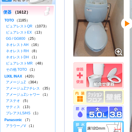
便器
（1612）
TOTO
（1185）
ピュアレストQR
（1073）
ピュアレストEX
（13）
GG / GG800
（25）
ネオレストAH
（16）
ネオレストRH
（8）
ネオレストDH
（1）
ピュアレストMR
（48）
その他 TOTO
（1）
LIXIL INAX
（420）
アメージュZ
（364）
アメージュZフチレス
（35）
アメージュZシャワー
（1）
アステオ
（5）
サティス
（13）
プレアスLS/HS
（1）
Panasonic
（7）
アラウーノV
（1）