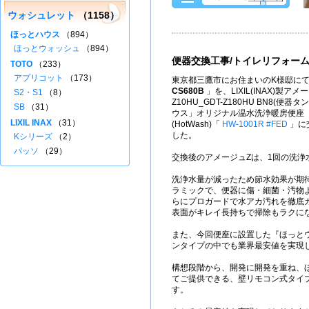
ウォシュレット
（1158）
ほっとハウス
（894）
ほっとウォッシュ
（894）
便器交換工事/トイレリフォー
TOTO
（233）
アプリコット
（173）
東京都三鷹市にお住まいのK様邸にて
CS680B
」を、LIXIL(INAX)製アメー
S2・S1
（8）
Z10HU_GDT-Z180HU BN8(便
SB
（31）
ウス」オリジナル温水洗浄暖房便座
LIXIL INAX
（31）
(HotWash)「
HW-1001R #FED
」に
した。
Kシリーズ
（2）
パッソ
（29）
交換後のアメージュZは、1回の洗浄
洗浄水量が減ったため節水効果が期
ラミックで、便器に傷・細菌・汚物
らにプロガードで水アカ汚れを徹底
表面がキレイ長持ちで掃除もラクに
また、今回便座に設置した『ほっと
ンタイプの中でも業界最安値を実現
構想段階から、開発に開発を重ね、
てご提供できる、壁リモコン式タイ
す。