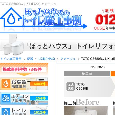
TOTO CS680B→LIXIL(INAX) アメージュ
「ほっとハウス」 トイレリフォ
トイレ施工事例
便器
LIXIL(INAX)
アメージュ
TOTO CS680B→LIXIL
No.63828
掲載事例件数 7849件
施工前
6083件
TOTO
CS680B
154件
1612件