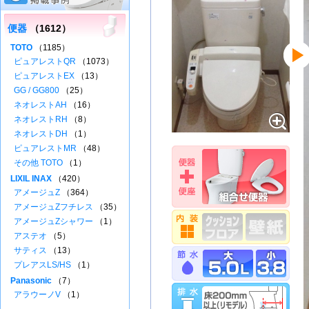
便器
（1612）
TOTO
（1185）
ピュアレストQR
（1073）
ピュアレストEX
（13）
GG / GG800
（25）
ネオレストAH
（16）
ネオレストRH
（8）
ネオレストDH
（1）
ピュアレストMR
（48）
その他 TOTO
（1）
LIXIL INAX
（420）
アメージュZ
（364）
アメージュZフチレス
（35）
アメージュZシャワー
（1）
アステオ
（5）
サティス
（13）
プレアスLS/HS
（1）
Panasonic
（7）
アラウーノV
（1）